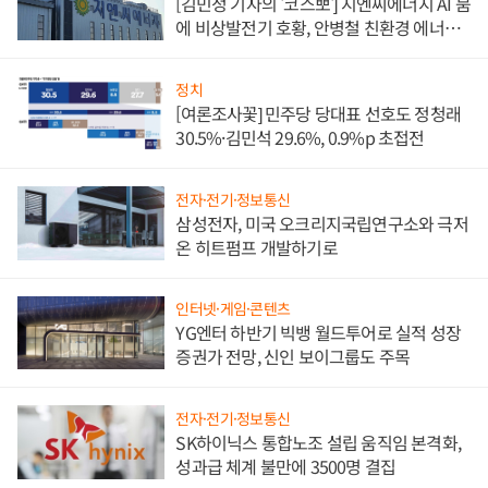
[김민정 기자의 '코스뽀'] 지엔씨에너지 AI 붐
에 비상발전기 호황, 안병철 친환경 에너지
발전전문기업 향한다
정치
[여론조사꽃] 민주당 당대표 선호도 정청래
30.5%·김민석 29.6%, 0.9%p 초접전
전자·전기·정보통신
삼성전자, 미국 오크리지국립연구소와 극저
온 히트펌프 개발하기로
인터넷·게임·콘텐츠
YG엔터 하반기 빅뱅 월드투어로 실적 성장
증권가 전망, 신인 보이그룹도 주목
전자·전기·정보통신
SK하이닉스 통합노조 설립 움직임 본격화,
성과급 체계 불만에 3500명 결집