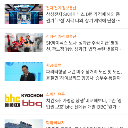
전자·전기·정보통신
삼성전자 SK하이닉스 D램 가격에 해외 증
권가 '고점' 시각 나와, 장기 계약에 단점 부
각
전자·전기·정보통신
SK하이닉스 노사 '성과급 주식 지급' 평행
선, 곽노정 'N% 성과급' 법적 논란 벗을지 주
목
항공·물류
파라타항공 내년 미주 장거리 노선 첫 도전,
윤철민 '하이브리드 항공사' 승부수 통할까
소비자·유통
치킨3사 '가맹점 상생' 비교해보니, 교촌 '영
업권 보호'·bhc '신메뉴 개발'·BBQ '원가 부
담'
화학·에너지