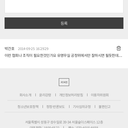
박건호
2014-09-25 16:29:29
이런 협회나 조직이 필요한것인가요 유명무실 공정위에서만 잘하시면 될듯한데....
PC버전
회사소개
윤리강령
개인정보처리방침
이용자위원회
청소년보호정책
정정·반론보도
기사심의규정
불편신고
서울특별시 성동구 성수일로 39-34 서울숲더스페이스 12층
대표전화 : 1800-6522
팩스 : 070-4015-8658