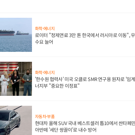
화학·에너지
로이터 "정제연료 3만 톤 한국에서 러시아로 이동",
수요 늘어
화학·에너지
'한수원 협력사' 미국 오클로 SMR 연구용 원자로 '임계 
너지부 "중요한 이정표"
자동차·부품
현대차 올해 SUV 국내 베스트셀러 톱10에서 싼타페만
아반떼 '세단 쌍끌이'로 내수 방어