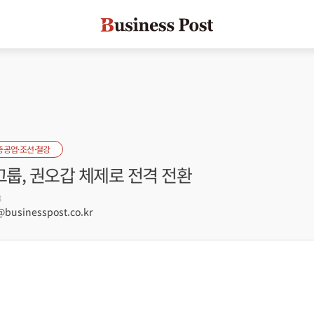
중공업·조선·철강
룹, 권오갑 체제로 전격 전환
8
usinesspost.co.kr