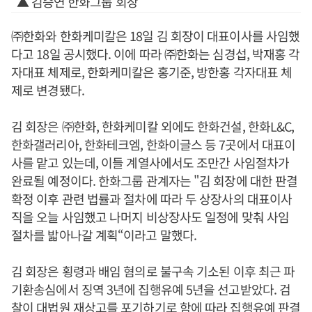
▲ 김승연 한화그룹 회장
㈜한화와 한화케미칼은 18일 김 회장이 대표이사를 사임했
다고 18일 공시했다. 이에 따라 ㈜한화는 심경섭, 박재홍 각
자대표 체제로, 한화케미칼은 홍기준, 방한홍 각자대표 체
제로 변경됐다.
김 회장은 ㈜한화, 한화케미칼 외에도 한화건설, 한화L&C,
한화갤러리아, 한화테크엠, 한화이글스 등 7곳에서 대표이
사를 맡고 있는데, 이들 계열사에서도 조만간 사임절차가
완료될 예정이다. 한화그룹 관계자는 "김 회장에 대한 판결
확정 이후 관련 법률과 절차에 따라 두 상장사의 대표이사
직을 오늘 사임했고 나머지 비상장사도 일정에 맞춰 사임
절차를 밟아나갈 계획“이라고 말했다.
김 회장은 횡령과 배임 혐의로 불구속 기소된 이후 최근 파
기환송심에서 징역 3년에 집행유예 5년을 선고받았다. 검
찰이 대법원 재상고를 포기하기로 함에 따라 집행유예 판결