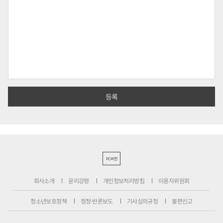
PC버전
회사소개
윤리강령
개인정보처리방침
이용자위원회
청소년보호정책
정정·반론보도
기사심의규정
불편신고