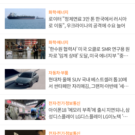
화학·에너지
로이터 "정제연료 3만 톤 한국에서 러시아
로 이동", 우크라이나의 공격에 수요 늘어
화학·에너지
'한수원 협력사' 미국 오클로 SMR 연구용 원
자로 '임계 상태' 도달, 미국 에너지부 "중요
한 이정표"
자동차·부품
현대차 올해 SUV 국내 베스트셀러 톱10에
서 싼타페만 자리매김, 그랜저·아반떼 '세단
쌍끌이'로 내수 방어
전자·전기·정보통신
아이폰18 '메모리 부족'에 출시 지연되나, 삼
성디스플레이 LG디스플레이 LG이노텍 '탈
애플' 수익 다각화 속도
전자·전기·정보통신