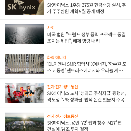
SK하이닉스 1주당 375원 현금배당 실시, 추
가 주주환원 계획 9월 공개 예정
사회
미국 법원 "트럼프 정부 풍력 프로젝트 동결
조치는 위법", 해제 명령 내려
화학·에너지
'DL이앤씨 SMR 협력사' X에너지, '한수원 포
스코 동맹' 센트러스에너지와 우라늄 계약
체결
전자·전기·정보통신
SK하이닉스 노사 '성과급 주식지급' 평행선,
곽노정 'N% 성과급' 법적 논란 벗을지 주목
전자·전기·정보통신
SK하이닉스, 용인 'Y2' 팹과 청주 'M17' 팹
건설에 54조 투자 결정