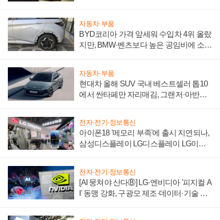
자동차·부품
BYD코리아 가격 앞세워 수입차 4위 올랐
지만, BMW·벤츠보다 높은 공임비에 소비
자 불만 폭발
자동차·부품
현대차 올해 SUV 국내 베스트셀러 톱10
에서 싼타페만 자리매김, 그랜저·아반떼
'세단 쌍끌이'로 내수 방어
전자·전기·정보통신
아이폰18 '메모리 부족'에 출시 지연되나,
삼성디스플레이 LG디스플레이 LG이노
텍 '탈애플' 수익 다각화 속도
전자·전기·정보통신
[AI 뭉쳐야 산다⑧] LG·엔비디아 '피지컬 A
I' 동맹 강화, 구광모 제조·데이터·기술 결
집해 종합 로보틱스 기업으로