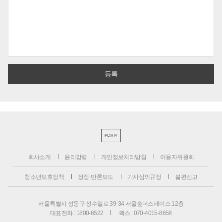
PC버전
회사소개
윤리강령
개인정보처리방침
이용자위원회
청소년보호정책
정정·반론보도
기사심의규정
불편신고
서울특별시 성동구 성수일로 39-34 서울숲더스페이스 12층
대표전화 : 1800-6522
팩스 : 070-4015-8658