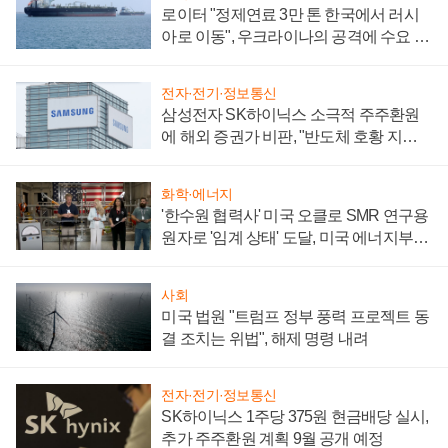
로이터 "정제연료 3만 톤 한국에서 러시
아로 이동", 우크라이나의 공격에 수요 늘
어
전자·전기·정보통신
삼성전자 SK하이닉스 소극적 주주환원
에 해외 증권가 비판, "반도체 호황 지속
성 의문"
화학·에너지
'한수원 협력사' 미국 오클로 SMR 연구용
원자로 '임계 상태' 도달, 미국 에너지부
"중요한 이정표"
사회
미국 법원 "트럼프 정부 풍력 프로젝트 동
결 조치는 위법", 해제 명령 내려
전자·전기·정보통신
SK하이닉스 1주당 375원 현금배당 실시,
추가 주주환원 계획 9월 공개 예정