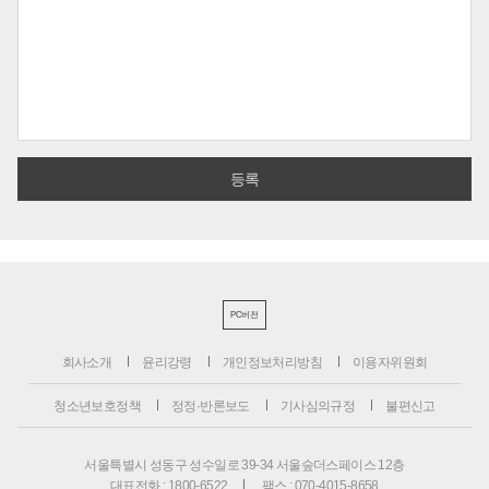
PC버전
회사소개
윤리강령
개인정보처리방침
이용자위원회
청소년보호정책
정정·반론보도
기사심의규정
불편신고
서울특별시 성동구 성수일로 39-34 서울숲더스페이스 12층
대표전화 : 1800-6522
팩스 : 070-4015-8658