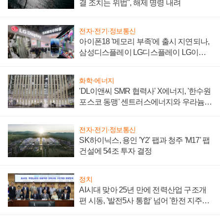
결 조치는 위법", 해제 명령 내려
전자·전기·정보통신
아이폰18 '메모리 부족'에 출시 지연되나,
삼성디스플레이 LG디스플레이 LG이노
텍 '탈애플' 수익 다각화 속도
화학·에너지
'DL이앤씨 SMR 협력사' X에너지, '한수원
포스코 동맹' 센트러스에너지와 우라늄
계약 체결
전자·전기·정보통신
SK하이닉스, 용인 'Y2' 팹과 청주 'M17' 팹
건설에 54조 투자 결정
정치
AI시대 맞아 25년 만에 전력산업 구조개
편 시동, '발전5사 통합' 넘어 '한전 지주사'
재편론도