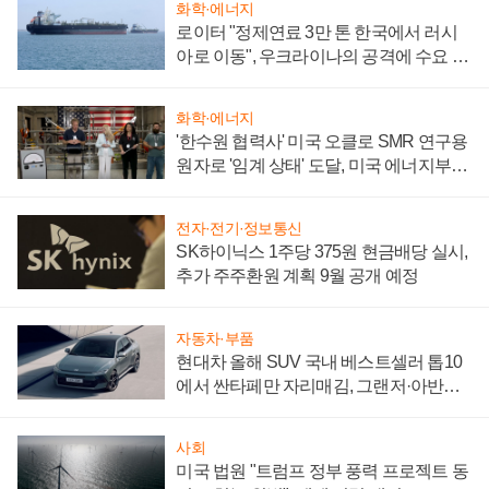
화학·에너지
로이터 "정제연료 3만 톤 한국에서 러시
아로 이동", 우크라이나의 공격에 수요 늘
어
화학·에너지
'한수원 협력사' 미국 오클로 SMR 연구용
원자로 '임계 상태' 도달, 미국 에너지부
"중요한 이정표"
전자·전기·정보통신
SK하이닉스 1주당 375원 현금배당 실시,
추가 주주환원 계획 9월 공개 예정
자동차·부품
현대차 올해 SUV 국내 베스트셀러 톱10
에서 싼타페만 자리매김, 그랜저·아반떼
'세단 쌍끌이'로 내수 방어
사회
미국 법원 "트럼프 정부 풍력 프로젝트 동