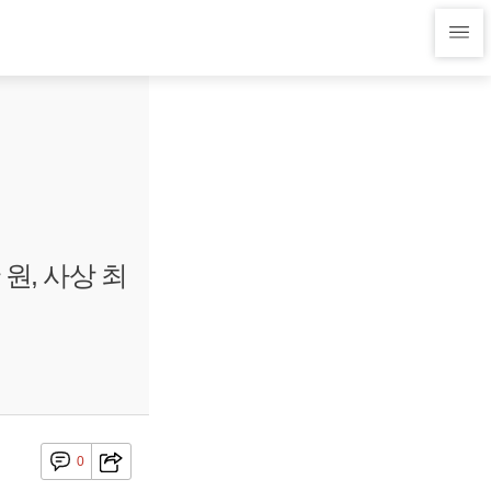
 원, 사상 최
0