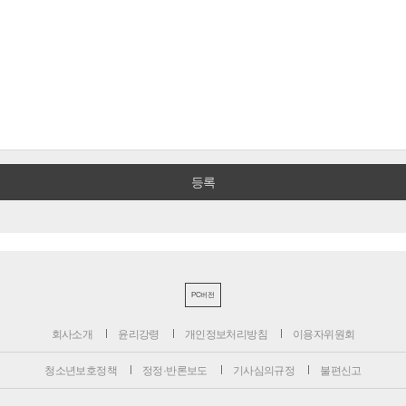
PC버전
회사소개
윤리강령
개인정보처리방침
이용자위원회
청소년보호정책
정정·반론보도
기사심의규정
불편신고