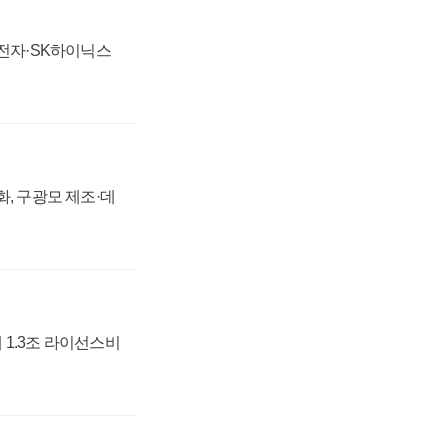
성전자·SK하이닉스
강화, 구광모 제조·데
 1.3조 라이선스비