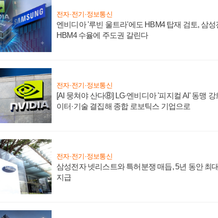
전자·전기·정보통신
엔비디아 '루빈 울트라'에도 HBM4 탑재 검토, 삼
HBM4 수율에 주도권 갈린다
전자·전기·정보통신
[AI 뭉쳐야 산다⑧] LG·엔비디아 '피지컬 AI' 동맹 
이터·기술 결집해 종합 로보틱스 기업으로
전자·전기·정보통신
삼성전자 넷리스트와 특허분쟁 매듭, 5년 동안 최대
지급