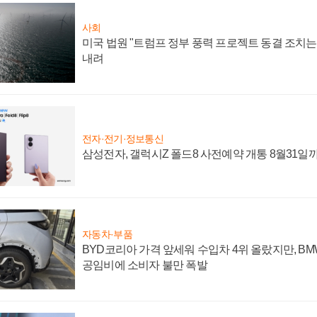
사회
미국 법원 "트럼프 정부 풍력 프로젝트 동결 조치는 
내려
전자·전기·정보통신
삼성전자, 갤럭시Z 폴드8 사전예약 개통 8월31일
자동차·부품
BYD코리아 가격 앞세워 수입차 4위 올랐지만, B
공임비에 소비자 불만 폭발