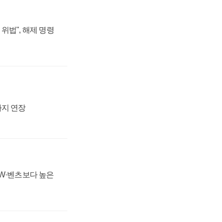
위법", 해제 명령
까지 연장
MW·벤츠보다 높은