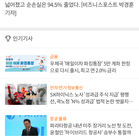
넓어졌고 순손실은 94.5% 줄었다. [비즈니스포스트 박경훈
기자]
인기기사
금융
우체국 '매일이자 파킹통장' 5만 계좌 한정
으로 다시 출시, 최고 연 2.0% 금리
전자·전기·정보통신
SK하이닉스 노사 '성과급 주식 지급' 평행
선, 곽노정 'N% 성과급' 법적 논란 벗을지 주
목
항공·물류
파라타항공 내년 미주 장거리 노선 첫 도전,
윤철민 '하이브리드 항공사' 승부수 통할까