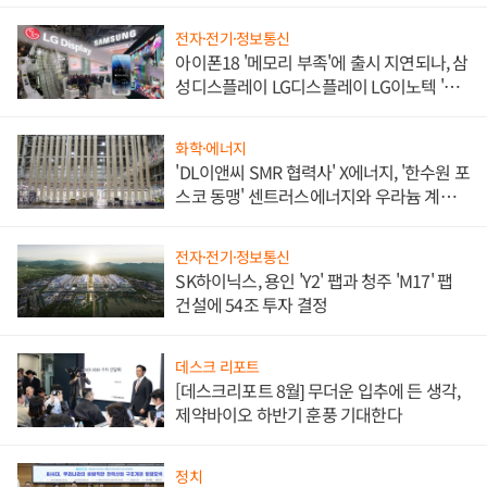
쌍끌이'로 내수 방어
전자·전기·정보통신
아이폰18 '메모리 부족'에 출시 지연되나, 삼
성디스플레이 LG디스플레이 LG이노텍 '탈
애플' 수익 다각화 속도
화학·에너지
'DL이앤씨 SMR 협력사' X에너지, '한수원 포
스코 동맹' 센트러스에너지와 우라늄 계약
체결
전자·전기·정보통신
SK하이닉스, 용인 'Y2' 팹과 청주 'M17' 팹
건설에 54조 투자 결정
데스크 리포트
[데스크리포트 8월] 무더운 입추에 든 생각,
제약바이오 하반기 훈풍 기대한다
정치