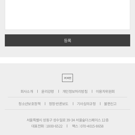
PC버전
회사소개
윤리강령
개인정보처리방침
이용자위원회
청소년보호정책
정정·반론보도
기사심의규정
불편신고
서울특별시 성동구 성수일로 39-34 서울숲더스페이스 12층
대표전화 : 1800-6522
팩스 : 070-4015-8658