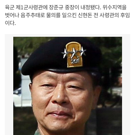
육군 제1군사령관에 장준규 중장이 내정됐다. 위수지역을
벗어나 음주추태로 물의를 일으킨 신현돈 전 사령관의 후임
이다.