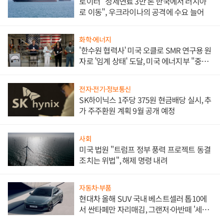
로이터 "정제연료 3만 톤 한국에서 러시아
로 이동", 우크라이나의 공격에 수요 늘어
화학·에너지
'한수원 협력사' 미국 오클로 SMR 연구용 원
자로 '임계 상태' 도달, 미국 에너지부 "중요
한 이정표"
전자·전기·정보통신
SK하이닉스 1주당 375원 현금배당 실시, 추
가 주주환원 계획 9월 공개 예정
사회
미국 법원 "트럼프 정부 풍력 프로젝트 동결
조치는 위법", 해제 명령 내려
자동차·부품
현대차 올해 SUV 국내 베스트셀러 톱10에
서 싼타페만 자리매김, 그랜저·아반떼 '세단