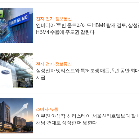
전자·전기·정보통신
엔비디아 '루빈 울트라'에도 HBM4 탑재 검토, 삼
HBM4 수율에 주도권 갈린다
전자·전기·정보통신
삼성전자 넷리스트와 특허분쟁 매듭, 5년 동안 최대
지급
소비자·유통
이부진 야심작 '신라스테이' 서울신라호텔보다 잘 나
해남·건대로 성장판 더 넓힌다