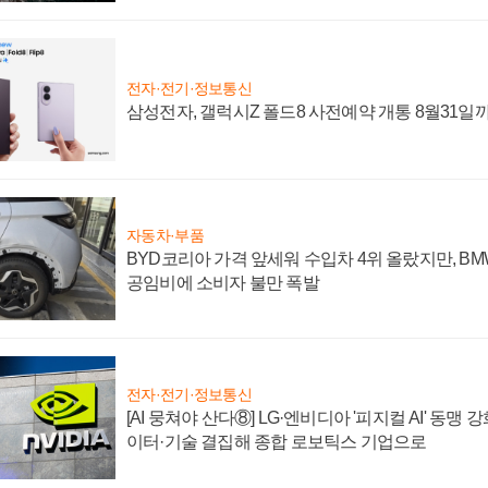
전자·전기·정보통신
삼성전자, 갤럭시Z 폴드8 사전예약 개통 8월31일
자동차·부품
BYD코리아 가격 앞세워 수입차 4위 올랐지만, B
공임비에 소비자 불만 폭발
전자·전기·정보통신
[AI 뭉쳐야 산다⑧] LG·엔비디아 '피지컬 AI' 동맹 
이터·기술 결집해 종합 로보틱스 기업으로