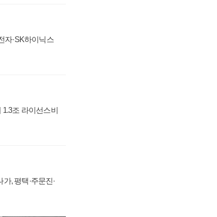
성전자·SK하이닉스
 1.3조 라이선스비
가, 평택·주문진·