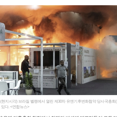
일(현지시각) 브라질 벨렝에서 열린 제30차 유엔기후변화협약 당사국총회(C
 있다. <연합뉴스>