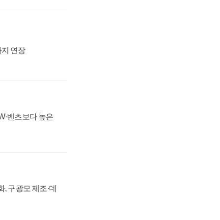
까지 연장
MW·벤츠보다 높은
강화, 구광모 제조·데