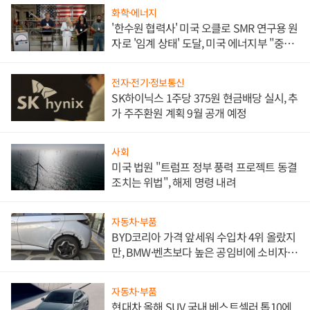
화학·에너지
'한수원 협력사' 미국 오클로 SMR 연구용 원
자로 '임계 상태' 도달, 미국 에너지부 "중요
한 이정표"
전자·전기·정보통신
SK하이닉스 1주당 375원 현금배당 실시, 추
가 주주환원 계획 9월 공개 예정
사회
미국 법원 "트럼프 정부 풍력 프로젝트 동결
조치는 위법", 해제 명령 내려
자동차·부품
BYD코리아 가격 앞세워 수입차 4위 올랐지
만, BMW·벤츠보다 높은 공임비에 소비자
불만 폭발
자동차·부품
현대차 올해 SUV 국내 베스트셀러 톱10에