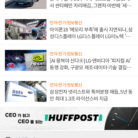
서 싼타페만 자리매김, 그랜저·아반떼 '세단
쌍끌이'로 내수 방어
전자·전기·정보통신
아이폰18 '메모리 부족'에 출시 지연되나, 삼
성디스플레이 LG디스플레이 LG이노텍 '탈
애플' 수익 다각화 속도
전자·전기·정보통신
[AI 뭉쳐야 산다⑧] LG·엔비디아 '피지컬 AI'
동맹 강화, 구광모 제조·데이터·기술 결집
해 종합 로보틱스 기업으로
전자·전기·정보통신
삼성전자 넷리스트와 특허분쟁 매듭, 5년 동
안 최대 1.3조 라이선스비 지급