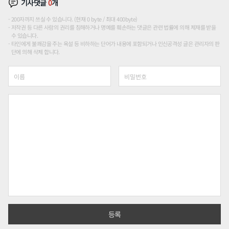
기사댓글
0
개
200자까지 쓰실 수 있습니다. (현재 0 byte / 최대 400byte)
저작권 등 다른 사람의 권리를 침해하거나 명예를 훼손하는 댓글은 관련 법률에 의해 제재를 받을
수 있습니다.
타인에게 불쾌감을 주는 욕설 등 비하하는 단어가 내용에 포함되거나 인신공격성 글은 관리자의 판
단에 의해 삭제 합니다.