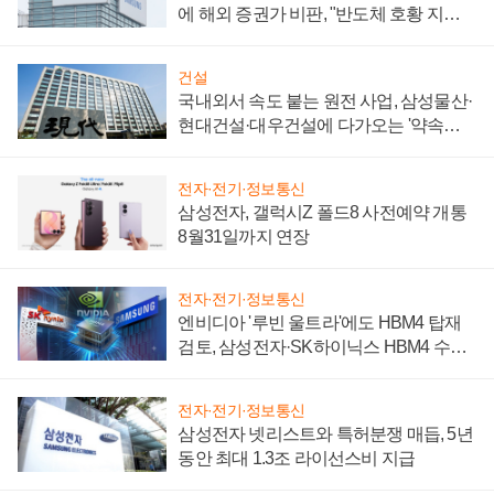
에 해외 증권가 비판, "반도체 호황 지속
성 의문"
건설
국내외서 속도 붙는 원전 사업, 삼성물산·
현대건설·대우건설에 다가오는 '약속의
시간'
전자·전기·정보통신
삼성전자, 갤럭시Z 폴드8 사전예약 개통
8월31일까지 연장
전자·전기·정보통신
엔비디아 '루빈 울트라'에도 HBM4 탑재
검토, 삼성전자·SK하이닉스 HBM4 수율
에 주도권 갈린다
전자·전기·정보통신
삼성전자 넷리스트와 특허분쟁 매듭, 5년
동안 최대 1.3조 라이선스비 지급