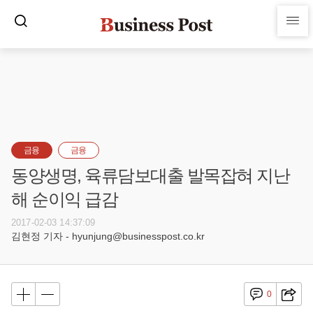
금융
금융
동양생명, 육류담보대출 발목잡혀 지난
해 순이익 급감
2017-02-03 14:37:09
김현정 기자 - hyunjung@businesspost.co.kr
0