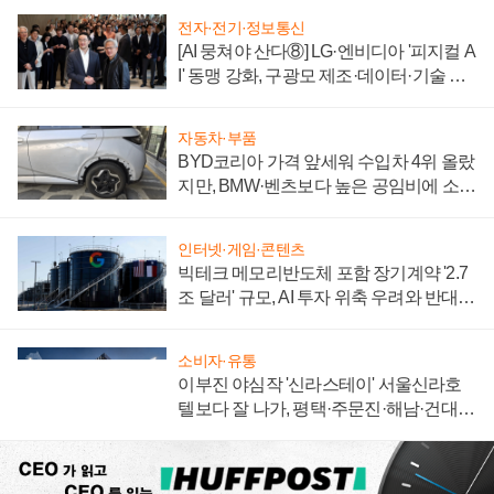
전자·전기·정보통신
[AI 뭉쳐야 산다⑧] LG·엔비디아 '피지컬 A
I' 동맹 강화, 구광모 제조·데이터·기술 결
집해 종합 로보틱스 기업으로
자동차·부품
BYD코리아 가격 앞세워 수입차 4위 올랐
지만, BMW·벤츠보다 높은 공임비에 소비
자 불만 폭발
인터넷·게임·콘텐츠
빅테크 메모리반도체 포함 장기계약 '2.7
조 달러' 규모, AI 투자 위축 우려와 반대
신호
소비자·유통
이부진 야심작 '신라스테이' 서울신라호
텔보다 잘 나가, 평택·주문진·해남·건대로
성장판 더 넓힌다