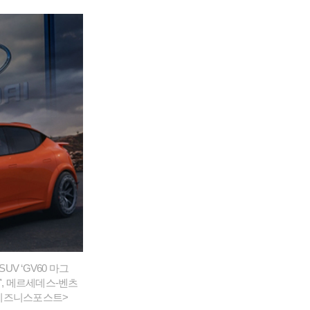
V ‘GV60 마그
7', 메르세데스-벤츠
 비즈니스포스트>