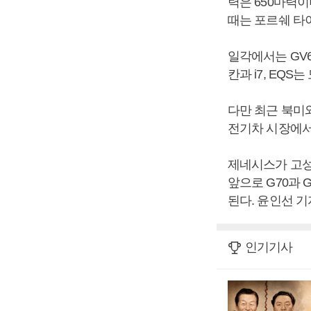
력은 650마력이
때는 포르쉐 타
일각에서는 GV6
칸과 i7, EQS
다만 최근 북미와
전기차 시장에서
제네시스가 고성
앞으로 G70과 
된다. 윤인선 기
인기기사