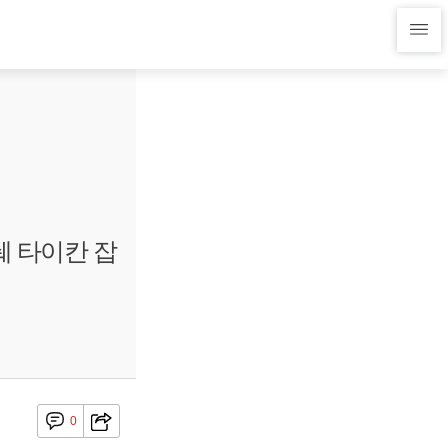
쉐 타이칸 잡
0