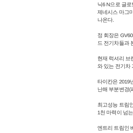
닉6 N으로 글
제네시스 마그마
나온다.
정 회장은 GV
드 전기차들과 
현재 럭셔리 브
와 있는 전기차
타이칸은 2019
난해 부분변경(
최고성능 트림인 
1천 마력이 넘는
엔트리 트림인 베