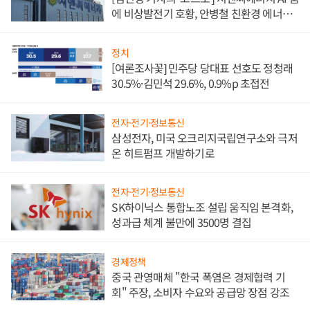
에 비상발전기 호황, 안병철 친환경 에너지
발전전문기업 향한다
정치
[여론조사꽃] 민주당 당대표 선호도 정청래
30.5%·김민석 29.6%, 0.9%p 초접전
전자·전기·정보통신
삼성전자, 미국 오크리지국립연구소와 극저
온 히트펌프 개발하기로
전자·전기·정보통신
SK하이닉스 통합노조 설립 움직임 본격화,
성과급 체계 불만에 3500명 결집
경제정책
중국 관영매체 "한국 폭염은 경제협력 기
회" 주장, 소비자 수요와 공급망 장점 강조