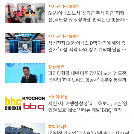
전자·전기·정보통신
SK하이닉스 노사 '성과급 주식 지급' 평행
선, 곽노정 'N% 성과급' 법적 논란 벗을지 주
목
전자·전기·정보통신
삼성전자 SK하이닉스 D램 가격에 해외 증
권가 '고점' 시각 나와, 장기 계약에 단점 부
각
항공·물류
파라타항공 내년 미주 장거리 노선 첫 도전,
윤철민 '하이브리드 항공사' 승부수 통할까
소비자·유통
치킨3사 '가맹점 상생' 비교해보니, 교촌 '영
업권 보호'·bhc '신메뉴 개발'·BBQ '원가 부
담'
화학·에너지
[김민정 기자의 '코스뽀'] 지엔씨에너지 AI 붐