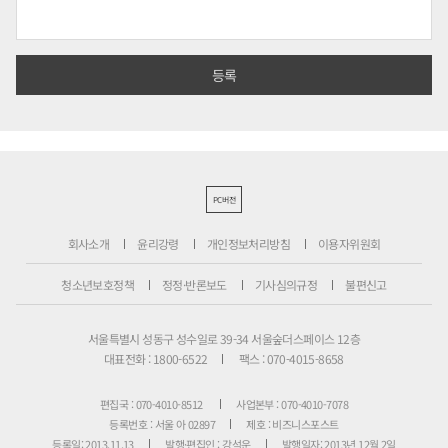
PC버전
회사소개
윤리강령
개인정보처리방침
이용자위원회
청소년보호정책
정정·반론보도
기사심의규정
불편신고
서울특별시 성동구 성수일로 39-34 서울숲더스페이스 12층
대표전화 : 1800-6522
팩스 : 070-4015-8658
편집국 : 070-4010-8512
사업본부 : 070-4010-7078
등록번호 : 서울 아 02897
제호 : 비즈니스포스트
등록일: 2013.11.13
발행·편집인 : 강석운
발행일자: 2013년 12월 2일