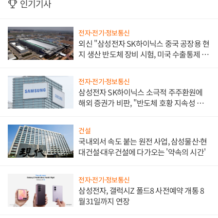
인기기사
전자·전기·정보통신
외신 "삼성전자 SK하이닉스 중국 공장용 현
지 생산 반도체 장비 시험, 미국 수출통제 대
비"
전자·전기·정보통신
삼성전자 SK하이닉스 소극적 주주환원에
해외 증권가 비판, "반도체 호황 지속성 의
문"
건설
국내외서 속도 붙는 원전 사업, 삼성물산·현
대건설·대우건설에 다가오는 '약속의 시간'
전자·전기·정보통신
삼성전자, 갤럭시Z 폴드8 사전예약 개통 8
월31일까지 연장