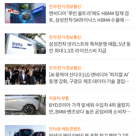
전자·전기·정보통신
엔비디아 '루빈 울트라'에도 HBM4 탑재 검
토, 삼성전자·SK하이닉스 HBM4 수율에 주
도권 갈린다
전자·전기·정보통신
삼성전자 넷리스트와 특허분쟁 매듭, 5년 동
안 최대 1.3조 라이선스비 지급
전자·전기·정보통신
[AI 뭉쳐야 산다⑧] LG·엔비디아 '피지컬 AI'
동맹 강화, 구광모 제조·데이터·기술 결집
해 종합 로보틱스 기업으로
자동차·부품
BYD코리아 가격 앞세워 수입차 4위 올랐지
만, BMW·벤츠보다 높은 공임비에 소비자
불만 폭발
인터넷·게임·콘텐츠
빅테크 메모리반도체 포함 장기계약 '2.7조