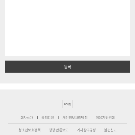
PC버전
회사소개
윤리강령
개인정보처리방침
이용자위원회
청소년보호정책
정정·반론보도
기사심의규정
불편신고