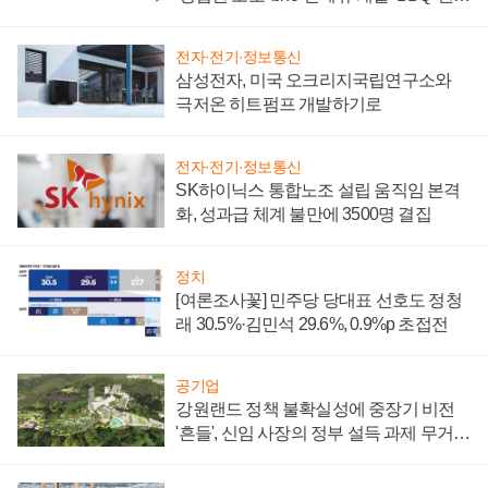
부담'
전자·전기·정보통신
삼성전자, 미국 오크리지국립연구소와
극저온 히트펌프 개발하기로
전자·전기·정보통신
SK하이닉스 통합노조 설립 움직임 본격
화, 성과급 체계 불만에 3500명 결집
정치
[여론조사꽃] 민주당 당대표 선호도 정청
래 30.5%·김민석 29.6%, 0.9%p 초접전
공기업
강원랜드 정책 불확실성에 중장기 비전
'흔들', 신임 사장의 정부 설득 과제 무거워
져