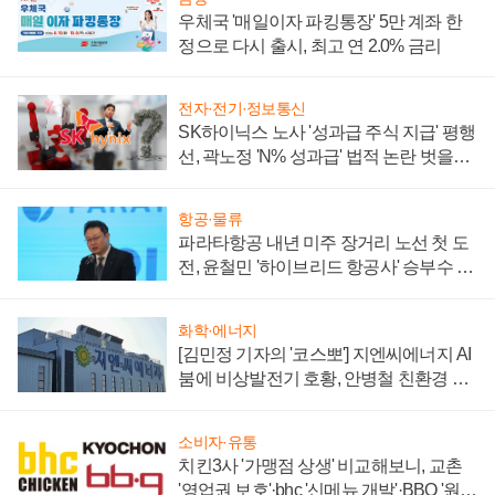
우체국 '매일이자 파킹통장' 5만 계좌 한
정으로 다시 출시, 최고 연 2.0% 금리
전자·전기·정보통신
SK하이닉스 노사 '성과급 주식 지급' 평행
선, 곽노정 'N% 성과급' 법적 논란 벗을지
주목
항공·물류
파라타항공 내년 미주 장거리 노선 첫 도
전, 윤철민 '하이브리드 항공사' 승부수 통
할까
화학·에너지
[김민정 기자의 '코스뽀'] 지엔씨에너지 AI
붐에 비상발전기 호황, 안병철 친환경 에
너지 발전전문기업 향한다
소비자·유통
치킨3사 '가맹점 상생' 비교해보니, 교촌
'영업권 보호'·bhc '신메뉴 개발'·BBQ '원가