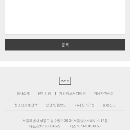
PC버전
회사소개
윤리강령
개인정보처리방침
이용자위원회
청소년보호정책
정정·반론보도
기사심의규정
불편신고
서울특별시 성동구 성수일로 39-34 서울숲더스페이스 12층
대표전화 : 1800-6522
팩스 : 070-4015-8658