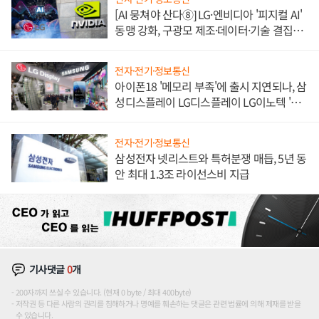
[AI 뭉쳐야 산다⑧] LG·엔비디아 '피지컬 AI'
동맹 강화, 구광모 제조·데이터·기술 결집
해 종합 로보틱스 기업으로
전자·전기·정보통신
아이폰18 '메모리 부족'에 출시 지연되나, 삼
성디스플레이 LG디스플레이 LG이노텍 '탈
애플' 수익 다각화 속도
전자·전기·정보통신
삼성전자 넷리스트와 특허분쟁 매듭, 5년 동
안 최대 1.3조 라이선스비 지급
기사댓글
0
개
200자까지 쓰실 수 있습니다. (현재 0 byte / 최대 400byte)
저작권 등 다른 사람의 권리를 침해하거나 명예를 훼손하는 댓글은 관련 법률에 의해 제재를 받을
수 있습니다.