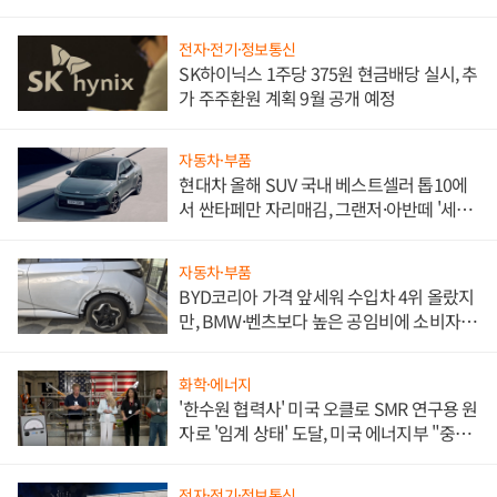
전자·전기·정보통신
SK하이닉스 1주당 375원 현금배당 실시, 추
가 주주환원 계획 9월 공개 예정
자동차·부품
현대차 올해 SUV 국내 베스트셀러 톱10에
서 싼타페만 자리매김, 그랜저·아반떼 '세단
쌍끌이'로 내수 방어
자동차·부품
BYD코리아 가격 앞세워 수입차 4위 올랐지
만, BMW·벤츠보다 높은 공임비에 소비자
불만 폭발
화학·에너지
'한수원 협력사' 미국 오클로 SMR 연구용 원
자로 '임계 상태' 도달, 미국 에너지부 "중요
한 이정표"
전자·전기·정보통신