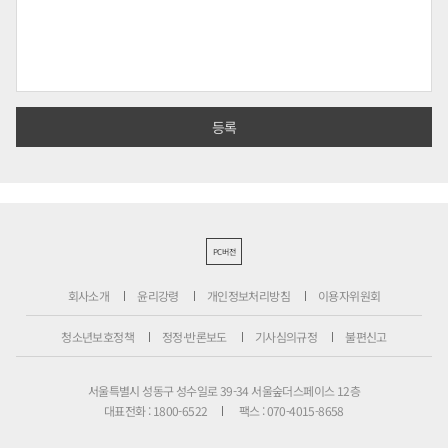
PC버전
회사소개
윤리강령
개인정보처리방침
이용자위원회
청소년보호정책
정정·반론보도
기사심의규정
불편신고
서울특별시 성동구 성수일로 39-34 서울숲더스페이스 12층
대표전화 : 1800-6522
팩스 : 070-4015-8658