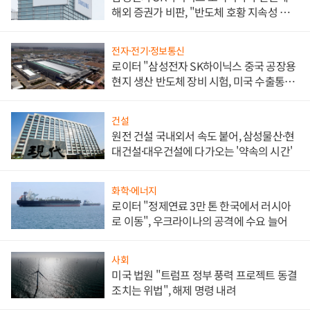
해외 증권가 비판, "반도체 호황 지속성 의
문"
전자·전기·정보통신
로이터 "삼성전자 SK하이닉스 중국 공장용
현지 생산 반도체 장비 시험, 미국 수출통제
대비"
건설
원전 건설 국내외서 속도 붙어, 삼성물산·현
대건설·대우건설에 다가오는 '약속의 시간'
화학·에너지
로이터 "정제연료 3만 톤 한국에서 러시아
로 이동", 우크라이나의 공격에 수요 늘어
사회
미국 법원 "트럼프 정부 풍력 프로젝트 동결
조치는 위법", 해제 명령 내려