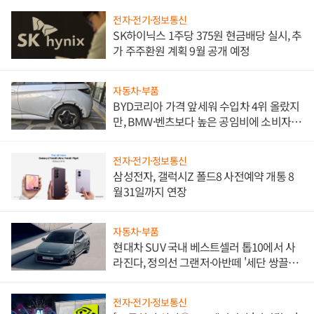
전자·전기·정보통신
SK하이닉스 1주당 375원 현금배당 실시, 추
가 주주환원 계획 9월 공개 예정
자동차·부품
BYD코리아 가격 앞세워 수입차 4위 올랐지
만, BMW·벤츠보다 높은 공임비에 소비자
불만 폭발
전자·전기·정보통신
삼성전자, 갤럭시Z 폴드8 사전예약 개통 8
월31일까지 연장
자동차·부품
현대차 SUV 국내 베스트셀러 톱10에서 사
라진다, 정의선 그랜저·아반떼 '세단 쌍끌
이'로 내수 방어
전자·전기·정보통신