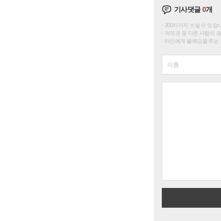
기사댓글
0
개
200자까지 쓰실 수 있습니다. 
저작권 등 다른 사람의 
타인에게 불쾌감을 주는 