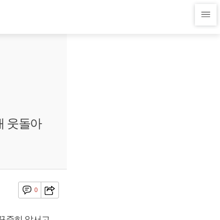
 배 웃돌아
0
 꾸준히 앞서고