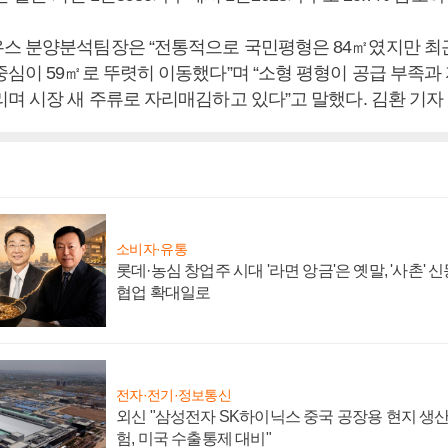
스 분양분석팀장은 “전통적으로 국민평형은 84㎡였지만 최근
심이 59㎡로 뚜렷히 이동했다”며 “소형 평형이 공급 부족과 
리며 시장 새 주류로 자리매김하고 있다”고 말했다. 김환 기자
소비자·유통
롯데·농심 창업주 시대 '라면 앙금'은 옛말, '사촌'
협업 확대일로
전자·전기·정보통신
외신 "삼성전자 SK하이닉스 중국 공장용 현지 생산
험, 미국 수출통제 대비"