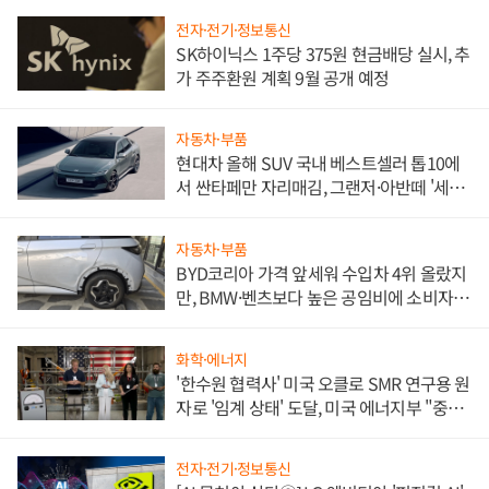
전자·전기·정보통신
SK하이닉스 1주당 375원 현금배당 실시, 추
가 주주환원 계획 9월 공개 예정
자동차·부품
현대차 올해 SUV 국내 베스트셀러 톱10에
서 싼타페만 자리매김, 그랜저·아반떼 '세단
쌍끌이'로 내수 방어
자동차·부품
BYD코리아 가격 앞세워 수입차 4위 올랐지
만, BMW·벤츠보다 높은 공임비에 소비자
불만 폭발
화학·에너지
'한수원 협력사' 미국 오클로 SMR 연구용 원
자로 '임계 상태' 도달, 미국 에너지부 "중요
한 이정표"
전자·전기·정보통신