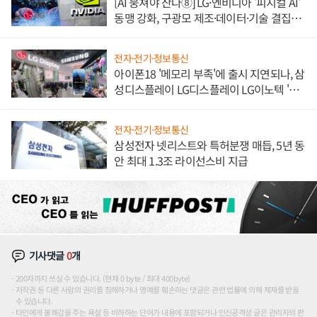
[AI 뭉쳐야 산다⑧] LG·엔비디아 '피지컬 AI'
동맹 강화, 구광모 제조·데이터·기술 결집
해 종합 로보틱스 기업으로
전자·전기·정보통신
아이폰18 '메모리 부족'에 출시 지연되나, 삼
성디스플레이 LG디스플레이 LG이노텍 '탈
애플' 수익 다각화 속도
전자·전기·정보통신
삼성전자 넷리스트와 특허분쟁 매듭, 5년 동
안 최대 1.3조 라이선스비 지급
기사댓글
0
개
200자까지 쓰실 수 있습니다. (현재 0 byte / 최대 400byte)
저작권 등 다른 사람의 권리를 침해하거나 명예를 훼손하는 댓글은 관련 법률에 의해 제재를 받을
수 있습니다.
타인에게 불쾌감을 주는 욕설 등 비하하는 단어가 내용에 포함되거나 인신공격성 글은 관리자의 판