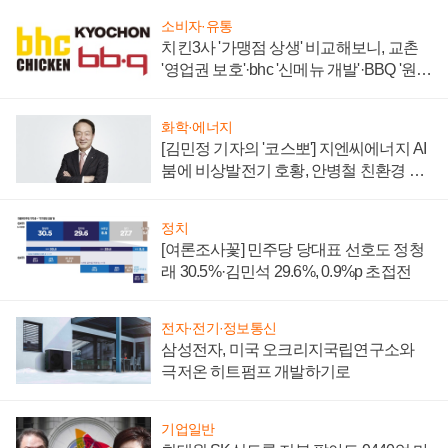
소비자·유통
치킨3사 '가맹점 상생' 비교해보니, 교촌
'영업권 보호'·bhc '신메뉴 개발'·BBQ '원가
부담'
화학·에너지
[김민정 기자의 '코스뽀'] 지엔씨에너지 AI
붐에 비상발전기 호황, 안병철 친환경 에
너지 발전전문기업 향한다
정치
[여론조사꽃] 민주당 당대표 선호도 정청
래 30.5%·김민석 29.6%, 0.9%p 초접전
전자·전기·정보통신
삼성전자, 미국 오크리지국립연구소와
극저온 히트펌프 개발하기로
기업일반