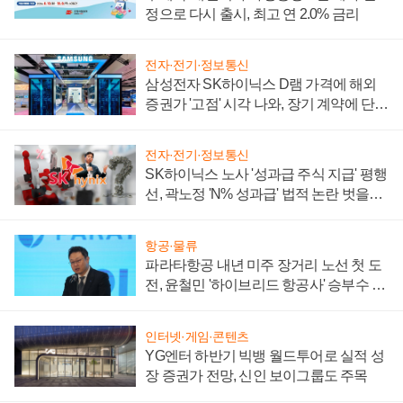
정으로 다시 출시, 최고 연 2.0% 금리
전자·전기·정보통신
삼성전자 SK하이닉스 D램 가격에 해외
증권가 '고점' 시각 나와, 장기 계약에 단점
부각
전자·전기·정보통신
SK하이닉스 노사 '성과급 주식 지급' 평행
선, 곽노정 'N% 성과급' 법적 논란 벗을지
주목
항공·물류
파라타항공 내년 미주 장거리 노선 첫 도
전, 윤철민 '하이브리드 항공사' 승부수 통
할까
인터넷·게임·콘텐츠
YG엔터 하반기 빅뱅 월드투어로 실적 성
장 증권가 전망, 신인 보이그룹도 주목