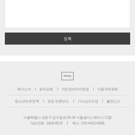
PC버전
회사소개
윤리강령
개인정보처리방침
이용자위원회
청소년보호정책
정정·반론보도
기사심의규정
불편신고
서울특별시 성동구 성수일로 39-34 서울숲더스페이스 12층
대표전화 : 1800-6522
팩스 : 070-4015-8658