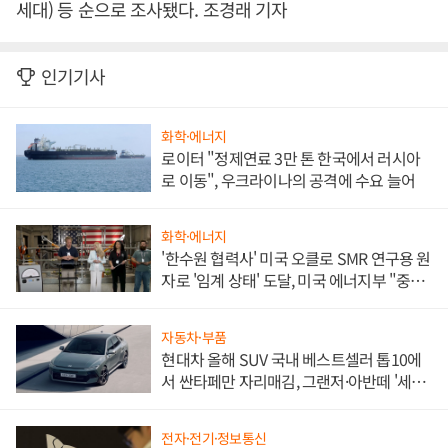
세대) 등 순으로 조사됐다. 조경래 기자
인기기사
화학·에너지
로이터 "정제연료 3만 톤 한국에서 러시아
로 이동", 우크라이나의 공격에 수요 늘어
화학·에너지
'한수원 협력사' 미국 오클로 SMR 연구용 원
자로 '임계 상태' 도달, 미국 에너지부 "중요
한 이정표"
자동차·부품
현대차 올해 SUV 국내 베스트셀러 톱10에
서 싼타페만 자리매김, 그랜저·아반떼 '세단
쌍끌이'로 내수 방어
전자·전기·정보통신