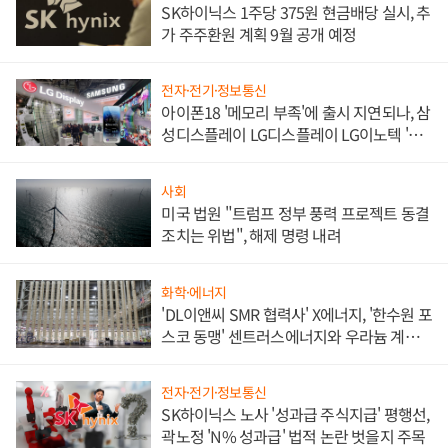
SK하이닉스 1주당 375원 현금배당 실시, 추
가 주주환원 계획 9월 공개 예정
전자·전기·정보통신
아이폰18 '메모리 부족'에 출시 지연되나, 삼
성디스플레이 LG디스플레이 LG이노텍 '탈
애플' 수익 다각화 속도
사회
미국 법원 "트럼프 정부 풍력 프로젝트 동결
조치는 위법", 해제 명령 내려
화학·에너지
'DL이앤씨 SMR 협력사' X에너지, '한수원 포
스코 동맹' 센트러스에너지와 우라늄 계약
체결
전자·전기·정보통신
SK하이닉스 노사 '성과급 주식지급' 평행선,
곽노정 'N% 성과급' 법적 논란 벗을지 주목