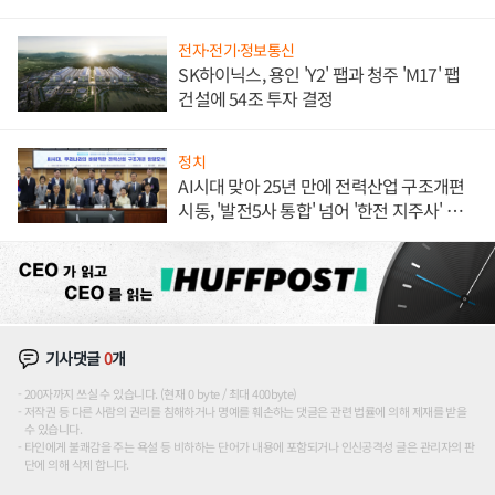
전자·전기·정보통신
SK하이닉스, 용인 'Y2' 팹과 청주 'M17' 팹
건설에 54조 투자 결정
정치
AI시대 맞아 25년 만에 전력산업 구조개편
시동, '발전5사 통합' 넘어 '한전 지주사' 재편
론도
기사댓글
0
개
200자까지 쓰실 수 있습니다. (현재 0 byte / 최대 400byte)
저작권 등 다른 사람의 권리를 침해하거나 명예를 훼손하는 댓글은 관련 법률에 의해 제재를 받을
수 있습니다.
타인에게 불쾌감을 주는 욕설 등 비하하는 단어가 내용에 포함되거나 인신공격성 글은 관리자의 판
단에 의해 삭제 합니다.