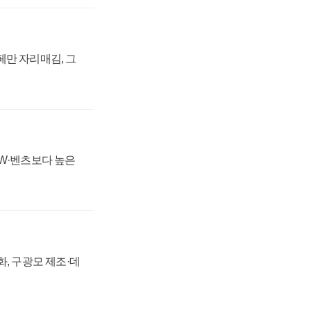
페만 자리매김, 그
MW·벤츠보다 높은
강화, 구광모 제조·데