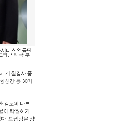
마타시티 산업공단
프라곤 태국 부
 세계 철강사 중
형성강 등 30가
일한 강도의 다른
수율이 탁월하기
다. 트윕강을 양