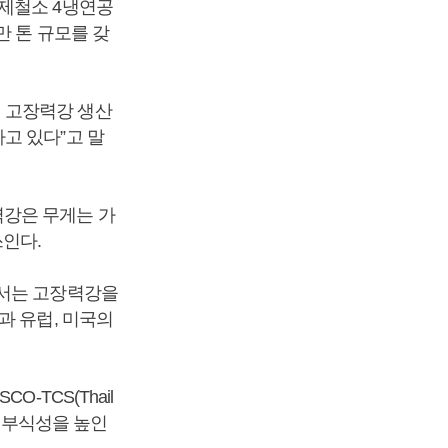
양제철소 4냉연공
만 톤 규모를 갖
 고장력강 생산
고 있다”고 말
력강은 무게는 가
인다.
에서는 고장력강을
과 유럽, 미국의
-TCS(Thail
 내부식성을 높인