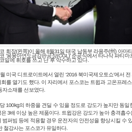
코 회장(왼쪽)이 올해 8월31일 태국 남동부 라용주(州) 아
코 '용융아연도금강판공장(CGL)' 준공식에서 타나삭 파티마
코일에 휘호를 쓰고 난 후 악수하고 있다.
월 미국 디트로이트에서 열린 ‘2016 북미국제오토쇼’에서 전
회를 열기도 했다. 이 자리에서 포스코는 트윕과 고온프레스
동자소재를 선보였다.
 당 100kg의 하중을 견딜 수 있을 정도로 강도가 높지만 동
은 3배 이상 높은 제품이다. 트윕강은 강도가 높아 충격흡
 범퍼빔 등에 적용할 경우 운전자의 안전성을 향상시킬 수 있
한 철강사는 포스코가 유일하다.