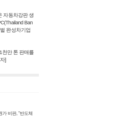
 세운 자동차강판 생
ailand Ban
 글로벌 완성차기업
 1천만 톤 판매를
자]
가 비판, "반도체