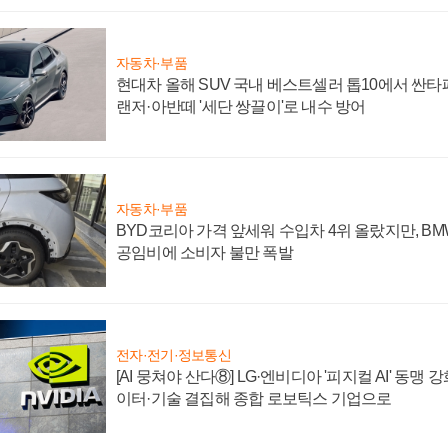
자동차·부품
현대차 올해 SUV 국내 베스트셀러 톱10에서 싼타
랜저·아반떼 '세단 쌍끌이'로 내수 방어
자동차·부품
BYD코리아 가격 앞세워 수입차 4위 올랐지만, B
공임비에 소비자 불만 폭발
전자·전기·정보통신
[AI 뭉쳐야 산다⑧] LG·엔비디아 '피지컬 AI' 동맹 
이터·기술 결집해 종합 로보틱스 기업으로