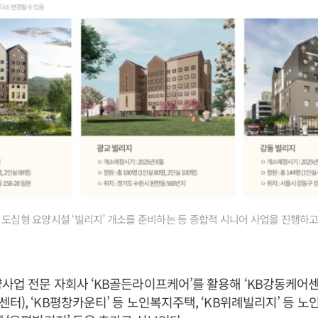
 도심형 요양시설 ‘빌리지’ 개소를 준비하는 등 종합적 시니어 사업을 진행하고 
사업 전문 자회사 ‘KB골든라이프케어’를 활용해 ‘KB강동케어센
터), ‘KB평창카운티’ 등 노인복지주택, ‘KB위례빌리지’ 등 