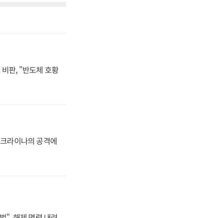
비판, "반도체 호황
 우크라이나의 공격에
법", 해제 명령 내려