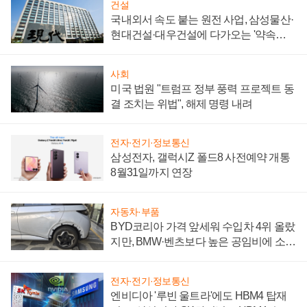
건설
국내외서 속도 붙는 원전 사업, 삼성물산·
현대건설·대우건설에 다가오는 '약속의
시간'
사회
미국 법원 "트럼프 정부 풍력 프로젝트 동
결 조치는 위법", 해제 명령 내려
전자·전기·정보통신
삼성전자, 갤럭시Z 폴드8 사전예약 개통
8월31일까지 연장
자동차·부품
BYD코리아 가격 앞세워 수입차 4위 올랐
지만, BMW·벤츠보다 높은 공임비에 소비
자 불만 폭발
전자·전기·정보통신
엔비디아 '루빈 울트라'에도 HBM4 탑재