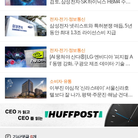
검토, 삼성전자·SK하이닉스 HBM4 수율
에 주도권 갈린다
전자·전기·정보통신
삼성전자 넷리스트와 특허분쟁 매듭, 5년
동안 최대 1.3조 라이선스비 지급
전자·전기·정보통신
[AI 뭉쳐야 산다⑧] LG·엔비디아 '피지컬 A
I' 동맹 강화, 구광모 제조·데이터·기술 결
집해 종합 로보틱스 기업으로
소비자·유통
이부진 야심작 '신라스테이' 서울신라호
텔보다 잘 나가, 평택·주문진·해남·건대로
성장판 더 넓힌다
기사댓글
0
개