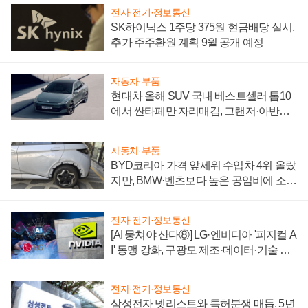
전자·전기·정보통신
SK하이닉스 1주당 375원 현금배당 실시,
추가 주주환원 계획 9월 공개 예정
자동차·부품
현대차 올해 SUV 국내 베스트셀러 톱10
에서 싼타페만 자리매김, 그랜저·아반떼
'세단 쌍끌이'로 내수 방어
자동차·부품
BYD코리아 가격 앞세워 수입차 4위 올랐
지만, BMW·벤츠보다 높은 공임비에 소비
자 불만 폭발
전자·전기·정보통신
[AI 뭉쳐야 산다⑧] LG·엔비디아 '피지컬 A
I' 동맹 강화, 구광모 제조·데이터·기술 결
집해 종합 로보틱스 기업으로
전자·전기·정보통신
삼성전자 넷리스트와 특허분쟁 매듭, 5년