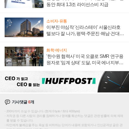
동안 최대 1.3조 라이선스비 지급
소비자·유통
이부진 야심작 '신라스테이' 서울신라호
텔보다 잘 나가, 평택·주문진·해남·건대로
성장판 더 넓힌다
화학·에너지
'한수원 협력사' 미국 오클로 SMR 연구용
원자로 '임계 상태' 도달, 미국 에너지부
"중요한 이정표"
기사댓글
0
개
200자까지 쓰실 수 있습니다. (현재 0 byte / 최대 400byte)
저작권 등 다른 사람의 권리를 침해하거나 명예를 훼손하는 댓글은 관련 법률에 의해 제재
를 받을 수 있습니다.
타인에게 불쾌감을 주는 욕설 등 비하하는 단어가 내용에 포함되거나 인신공격성 글은 관