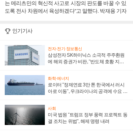
는 메리츠만의 혁신적 사고로 시장의 판도를 바꿀 수 있
도록 전사 차원에서 육성하겠다”고 말했다. 박재용 기자
인기기사
전자·전기·정보통신
삼성전자 SK하이닉스 소극적 주주환원
에 해외 증권가 비판, "반도체 호황 지속
성 의문"
화학·에너지
로이터 "정제연료 3만 톤 한국에서 러시
아로 이동", 우크라이나의 공격에 수요 늘
어
사회
미국 법원 "트럼프 정부 풍력 프로젝트 동
결 조치는 위법", 해제 명령 내려