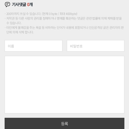
기사댓글
0
개
200자까지 쓰실 수 있습니다. (현재 0 byte / 최대 400byte)
저작권 등 다른 사람의 권리를 침해하거나 명예를 훼손하는 댓글은 관련 법률에 의해 제재를 받을
수 있습니다.
타인에게 불쾌감을 주는 욕설 등 비하하는 단어가 내용에 포함되거나 인신공격성 글은 관리자의 판
단에 의해 삭제 합니다.