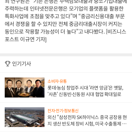
최 연구원은 “기존 은행은 주택담보대출과 중소기업대출에
주력하는데 인터넷전문은행은 모기업의 플랫폼을 활용한
특화사업에 초점을 맞추고 있다”며 “중금리신용대출 부문
에서 경쟁을 할 수 있지만 전체 중금리대출시장이 커지는
동인으로 작용할 가능성이 더 높다”고 내다봤다. [비즈니스
포스트 이규연 기자]
인기기사
소비자·유통
롯데·농심 창업주 시대 '라면 앙금'은 옛말,
'사촌' 신동빈·신동원 시대 협업 확대일로
전자·전기·정보통신
외신 "삼성전자 SK하이닉스 중국 공장용 현
지 생산 반도체 장비 시험, 미국 수출통제 대
비"