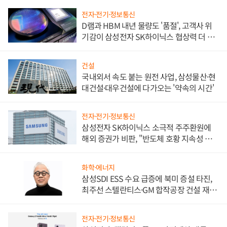
전자·전기·정보통신
D램과 HBM 내년 물량도 '품절', 고객사 위
기감이 삼성전자 SK하이닉스 협상력 더 키
워
건설
국내외서 속도 붙는 원전 사업, 삼성물산·현
대건설·대우건설에 다가오는 '약속의 시간'
전자·전기·정보통신
삼성전자 SK하이닉스 소극적 주주환원에
해외 증권가 비판, "반도체 호황 지속성 의
문"
화학·에너지
삼성SDI ESS 수요 급증에 북미 증설 타진,
최주선 스텔란티스·GM 합작공장 건설 재추
진하나
전자·전기·정보통신