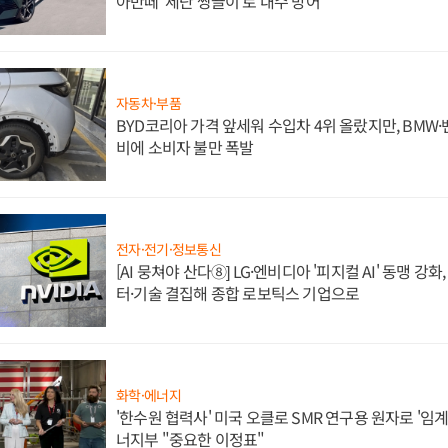
아반떼 '세단 쌍끌이'로 내수 방어
자동차·부품
BYD코리아 가격 앞세워 수입차 4위 올랐지만, BMW
비에 소비자 불만 폭발
전자·전기·정보통신
[AI 뭉쳐야 산다⑧] LG·엔비디아 '피지컬 AI' 동맹 강
터·기술 결집해 종합 로보틱스 기업으로
화학·에너지
'한수원 협력사' 미국 오클로 SMR 연구용 원자로 '임계 
너지부 "중요한 이정표"