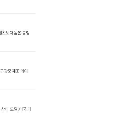
·벤츠보다 높은 공임
화, 구광모 제조·데이
상태' 도달, 미국 에