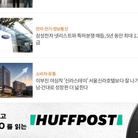
전자·전기·정보통신
삼성전자 넷리스트와 특허분쟁 매듭, 5년 동안 최대 1
급
소비자·유통
이부진 야심작 '신라스테이' 서울신라호텔보다 잘 나가
남·건대로 성장판 더 넓힌다