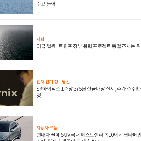
수요 늘어
사회
미국 법원 "트럼프 정부 풍력 프로젝트 동결 조치는 위
전자·전기·정보통신
SK하이닉스 1주당 375원 현금배당 실시, 추가 주주환
정
자동차·부품
현대차 올해 SUV 국내 베스트셀러 톱10에서 싼타페만