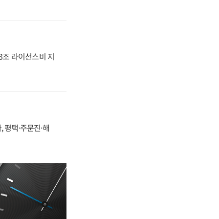
.3조 라이선스비 지
, 평택·주문진·해