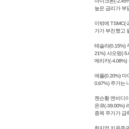
마이크론(-2.4
높은 금리가 부
이밖에 TSMC(-2
가가 부진했고 필
테슬라(0.15%)
21%) 샤오펑(-
메리카(-4.08
애플(0.20%) 
0.67%) 주가는
젠슨황 엔비디아
온큐(-39.00%)
종목 주가가 급
한지영 키움증권