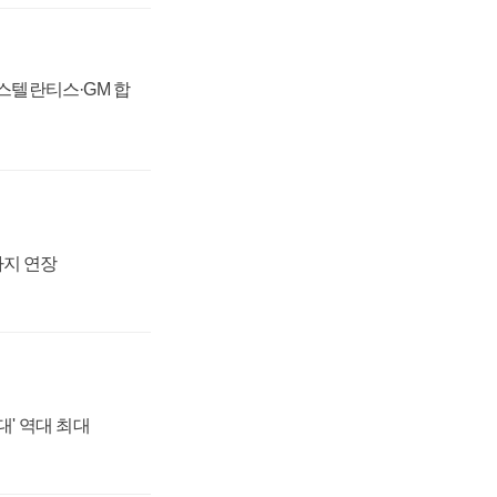
 스텔란티스·GM 합
까지 연장
대' 역대 최대