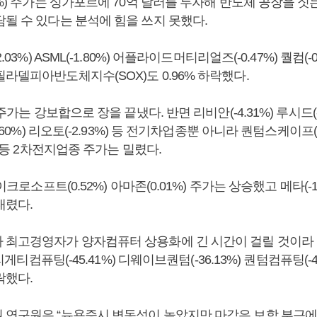
5%) 주가는 싱가포르에 70억 달러를 투자해 반도체 공장을 
담될 수 있다는 분석에 힘을 쓰지 못했다.
.03%) ASML(-1.80%) 어플라이드머티리얼즈(-0.47%) 퀄컴(-0
라델피아반도체지수(SOX)도 0.96% 하락했다.
 주가는 강보합으로 장을 끝냈다. 반면 리비안(-4.31%) 루시드(-6.
5.60%) 리오토(-2.93%) 등 전기차업종뿐 아니라 퀀텀스케이프(-
%) 등 2차전지업종 주가는 밀렸다.
마이크로소프트(0.52%) 아마존(0.01%) 주가는 상승했고 메타(-1.
 내렸다.
 최고경영자가 양자컴퓨터 상용화에 긴 시간이 걸릴 것이라
 리게티컴퓨팅(-45.41%) 디웨이브퀀텀(-36.13%) 퀀텀컴퓨팅(-4
락했다.
 연구원은 “뉴욕증시 변동성이 높았지만 마감은 보합 부근에