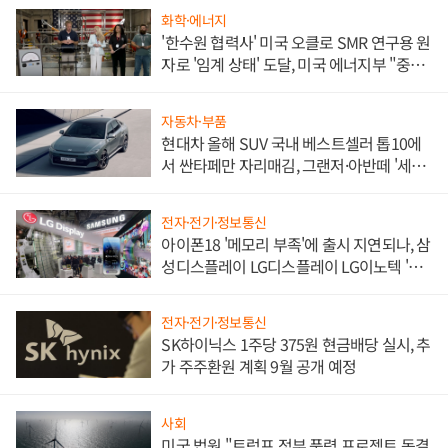
화학·에너지
'한수원 협력사' 미국 오클로 SMR 연구용 원
자로 '임계 상태' 도달, 미국 에너지부 "중요
한 이정표"
자동차·부품
현대차 올해 SUV 국내 베스트셀러 톱10에
서 싼타페만 자리매김, 그랜저·아반떼 '세단
쌍끌이'로 내수 방어
전자·전기·정보통신
아이폰18 '메모리 부족'에 출시 지연되나, 삼
성디스플레이 LG디스플레이 LG이노텍 '탈
애플' 수익 다각화 속도
전자·전기·정보통신
SK하이닉스 1주당 375원 현금배당 실시, 추
가 주주환원 계획 9월 공개 예정
사회
미국 법원 "트럼프 정부 풍력 프로젝트 동결