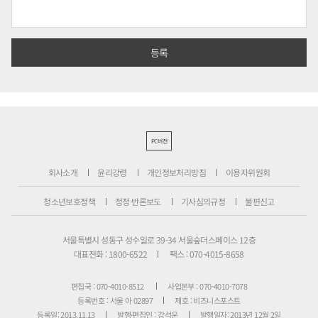
PC버전
회사소개
윤리강령
개인정보처리방침
이용자위원회
청소년보호정책
정정·반론보도
기사심의규정
불편신고
서울특별시 성동구 성수일로 39-34 서울숲더스페이스 12층
대표전화 : 1800-6522
팩스 : 070-4015-8658
편집국 : 070-4010-8512
사업본부 : 070-4010-7078
등록번호 : 서울 아 02897
제호 : 비즈니스포스트
등록일: 2013.11.13
발행·편집인 : 강석운
발행일자: 2013년 12월 2일