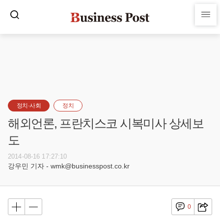
정치·사회
정치
해외언론, 프란치스코 시복미사 상세보
도
2014-08-16 17:27:10
강우민 기자 - wmk@businesspost.co.kr
0