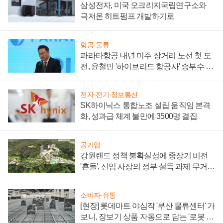
삼성전자, 미국 오크리지국립연구소와
극저온 히트펌프 개발하기로
항공·물류
파라타항공 내년 미주 장거리 노선 첫 도
전, 윤철민 '하이브리드 항공사' 승부수 통
할까
전자·전기·정보통신
SK하이닉스 통합노조 설립 움직임 본격
화, 성과급 체계 불만에 3500명 결집
공기업
강원랜드 정책 불확실성에 중장기 비전
'흔들', 신임 사장의 정부 설득 과제 무거워
져
소비자·유통
[현장] 롯데마트 야심작 '부산 물류센터' 가
보니, 장보기 상품 자동으로 담는 '로봇 40