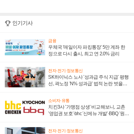
인기기사
금융
우체국 '매일이자 파킹통장' 5만 계좌 한
정으로 다시 출시, 최고 연 2.0% 금리
전자·전기·정보통신
SK하이닉스 노사 '성과급 주식 지급' 평행
선, 곽노정 'N% 성과급' 법적 논란 벗을지
주목
소비자·유통
치킨3사 '가맹점 상생' 비교해보니, 교촌
'영업권 보호'·bhc '신메뉴 개발'·BBQ '원가
부담'
전자·전기·정보통신