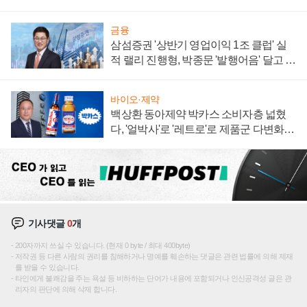
0대' 장관
금융
삼섬증권 '상반기 영업이익 1조 클럽' 실
적 랠리 진행형, 박종문 '발행어음' 달고 연
임 향하나
바이오·제약
백상환 동아제약 박카스 소비자층 넓혔
다, '얼박사'로 '레트로'로 제품군 다변화
주효
기사댓글
0
개
200자까지 쓰실 수 있습니다. (현재 0 byte / 최대 400byte)
저작권 등 다른 사람의 권리를 침해하거나 명예를 훼손하는 댓글은 관련 법률에 의해 제재
를 받을 수 있습니다.
타인에게 불쾌감을 주는 욕설 등 비하하는 단어가 내용에 포함되거나 인신공격성 글은 관
리자의 판단에 의해 삭제 합니다.