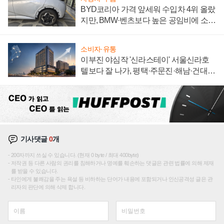
BYD코리아 가격 앞세워 수입차 4위 올랐
지만, BMW·벤츠보다 높은 공임비에 소비
자 불만 폭발
소비자·유통
이부진 야심작 '신라스테이' 서울신라호
텔보다 잘 나가, 평택·주문진·해남·건대로
성장판 더 넓힌다
기사댓글
0
개
200자까지 쓰실 수 있습니다. (현재 0 byte / 최대 400byte)
저작권 등 다른 사람의 권리를 침해하거나 명예를 훼손하는 댓글은 관련 법률에 의해 제재
를 받을 수 있습니다.
타인에게 불쾌감을 주는 욕설 등 비하하는 단어가 내용에 포함되거나 인신공격성 글은 관
리자의 판단에 의해 삭제 합니다.