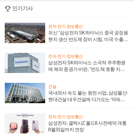
인기기사
전자·전기·정보통신
외신 "삼성전자 SK하이닉스 중국 공장용
현지 생산 반도체 장비 시험, 미국 수출통
제 대비"
전자·전기·정보통신
삼성전자 SK하이닉스 소극적 주주환원
에 해외 증권가 비판, "반도체 호황 지속
성 의문"
건설
국내외서 속도 붙는 원전 사업, 삼성물산·
현대건설·대우건설에 다가오는 '약속의
시간'
전자·전기·정보통신
삼성전자, 갤럭시Z 폴드8 사전예약 개통
8월31일까지 연장