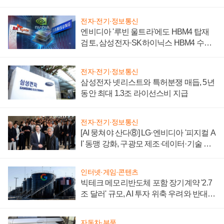
전자·전기·정보통신
엔비디아 '루빈 울트라'에도 HBM4 탑재
검토, 삼성전자·SK하이닉스 HBM4 수율
에 주도권 갈린다
전자·전기·정보통신
삼성전자 넷리스트와 특허분쟁 매듭, 5년
동안 최대 1.3조 라이선스비 지급
전자·전기·정보통신
[AI 뭉쳐야 산다⑧] LG·엔비디아 '피지컬 A
I' 동맹 강화, 구광모 제조·데이터·기술 결
집해 종합 로보틱스 기업으로
인터넷·게임·콘텐츠
빅테크 메모리반도체 포함 장기계약 '2.7
조 달러' 규모, AI 투자 위축 우려와 반대
신호
자동차·부품