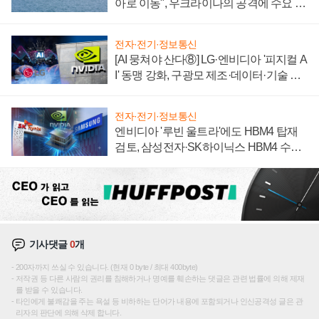
아로 이동", 우크라이나의 공격에 수요 늘
어
전자·전기·정보통신
[AI 뭉쳐야 산다⑧] LG·엔비디아 '피지컬 A
I' 동맹 강화, 구광모 제조·데이터·기술 결
집해 종합 로보틱스 기업으로
전자·전기·정보통신
엔비디아 '루빈 울트라'에도 HBM4 탑재
검토, 삼성전자·SK하이닉스 HBM4 수율
에 주도권 갈린다
기사댓글
0
개
200자까지 쓰실 수 있습니다. (현재 0 byte / 최대 400byte)
저작권 등 다른 사람의 권리를 침해하거나 명예를 훼손하는 댓글은 관련 법률에 의해 제재
를 받을 수 있습니다.
타인에게 불쾌감을 주는 욕설 등 비하하는 단어가 내용에 포함되거나 인신공격성 글은 관
리자의 판단에 의해 삭제 합니다.