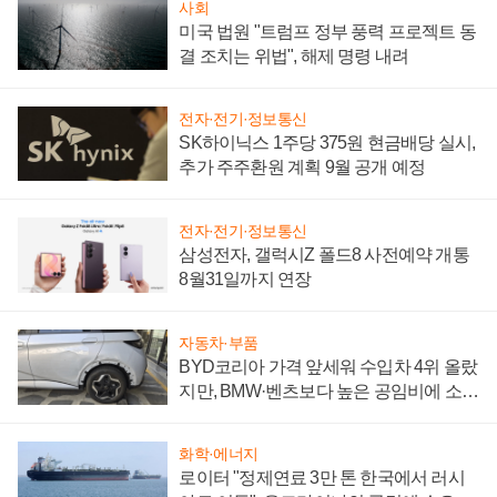
사회
미국 법원 "트럼프 정부 풍력 프로젝트 동
결 조치는 위법", 해제 명령 내려
전자·전기·정보통신
SK하이닉스 1주당 375원 현금배당 실시,
추가 주주환원 계획 9월 공개 예정
전자·전기·정보통신
삼성전자, 갤럭시Z 폴드8 사전예약 개통
8월31일까지 연장
자동차·부품
BYD코리아 가격 앞세워 수입차 4위 올랐
지만, BMW·벤츠보다 높은 공임비에 소비
자 불만 폭발
화학·에너지
로이터 "정제연료 3만 톤 한국에서 러시