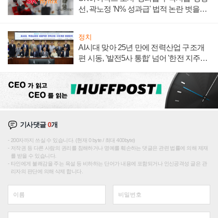
선, 곽노정 'N% 성과급' 법적 논란 벗을지
주목
정치
AI시대 맞아 25년 만에 전력산업 구조개
편 시동, '발전5사 통합' 넘어 '한전 지주사'
재편론도
기사댓글
0
개
200자까지 쓰실 수 있습니다. (현재 0 byte / 최대 400byte)
저작권 등 다른 사람의 권리를 침해하거나 명예를 훼손하는 댓글은 관련 법률에 의해 제재
를 받을 수 있습니다.
타인에게 불쾌감을 주는 욕설 등 비하하는 단어가 내용에 포함되거나 인신공격성 글은 관
리자의 판단에 의해 삭제 합니다.