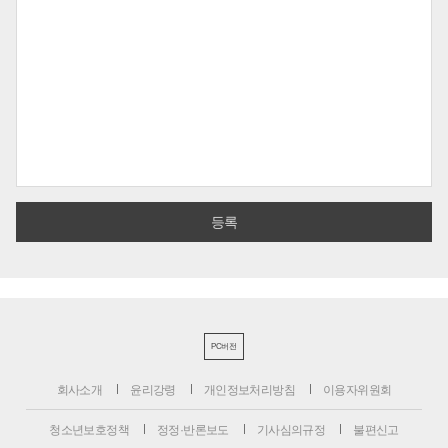
PC버전
회사소개
윤리강령
개인정보처리방침
이용자위원회
청소년보호정책
정정·반론보도
기사심의규정
불편신고