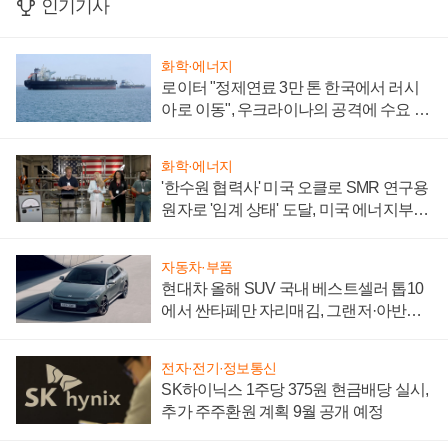
인기기사
화학·에너지
로이터 "정제연료 3만 톤 한국에서 러시
아로 이동", 우크라이나의 공격에 수요 늘
어
화학·에너지
'한수원 협력사' 미국 오클로 SMR 연구용
원자로 '임계 상태' 도달, 미국 에너지부
"중요한 이정표"
자동차·부품
현대차 올해 SUV 국내 베스트셀러 톱10
에서 싼타페만 자리매김, 그랜저·아반떼
'세단 쌍끌이'로 내수 방어
전자·전기·정보통신
SK하이닉스 1주당 375원 현금배당 실시,
추가 주주환원 계획 9월 공개 예정