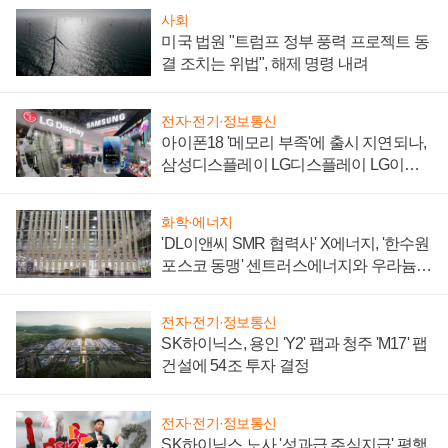
사회
미국 법원 "트럼프 정부 풍력 프로젝트 동
결 조치는 위법", 해제 명령 내려
전자·전기·정보통신
아이폰18 '메모리 부족'에 출시 지연되나,
삼성디스플레이 LG디스플레이 LG이노
텍 '탈애플' 수익 다각화 속도
화학·에너지
'DL이앤씨 SMR 협력사' X에너지, '한수원
포스코 동맹' 센트러스에너지와 우라늄
계약 체결
전자·전기·정보통신
SK하이닉스, 용인 'Y2' 팹과 청주 'M17' 팹
건설에 54조 투자 결정
전자·전기·정보통신
SK하이닉스 노사 '성과급 주식지급' 평행