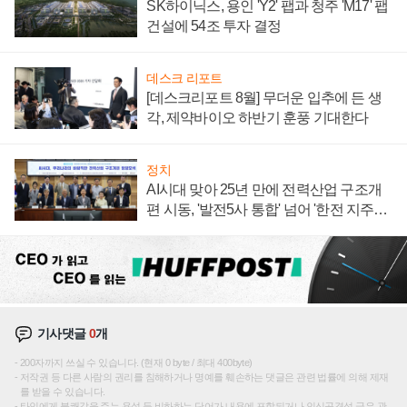
SK하이닉스, 용인 'Y2' 팹과 청주 'M17' 팹
건설에 54조 투자 결정
데스크 리포트
[데스크리포트 8월] 무더운 입추에 든 생
각, 제약바이오 하반기 훈풍 기대한다
정치
AI시대 맞아 25년 만에 전력산업 구조개
편 시동, '발전5사 통합' 넘어 '한전 지주사'
재편론도
기사댓글
0
개
200자까지 쓰실 수 있습니다. (현재 0 byte / 최대 400byte)
저작권 등 다른 사람의 권리를 침해하거나 명예를 훼손하는 댓글은 관련 법률에 의해 제재
를 받을 수 있습니다.
타인에게 불쾌감을 주는 욕설 등 비하하는 단어가 내용에 포함되거나 인신공격성 글은 관