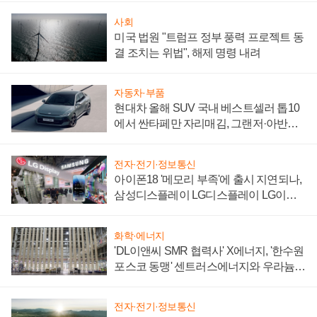
사회
미국 법원 "트럼프 정부 풍력 프로젝트 동
결 조치는 위법", 해제 명령 내려
자동차·부품
현대차 올해 SUV 국내 베스트셀러 톱10
에서 싼타페만 자리매김, 그랜저·아반떼
'세단 쌍끌이'로 내수 방어
전자·전기·정보통신
아이폰18 '메모리 부족'에 출시 지연되나,
삼성디스플레이 LG디스플레이 LG이노
텍 '탈애플' 수익 다각화 속도
화학·에너지
'DL이앤씨 SMR 협력사' X에너지, '한수원
포스코 동맹' 센트러스에너지와 우라늄
계약 체결
전자·전기·정보통신