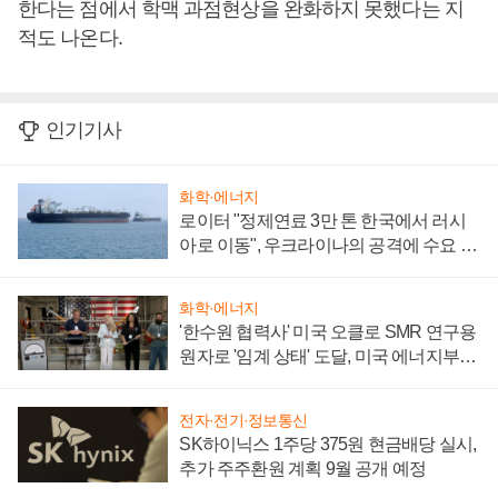
한다는 점에서 학맥 과점현상을 완화하지 못했다는 지
적도 나온다
.
인기기사
화학·에너지
로이터 "정제연료 3만 톤 한국에서 러시
아로 이동", 우크라이나의 공격에 수요 늘
어
화학·에너지
'한수원 협력사' 미국 오클로 SMR 연구용
원자로 '임계 상태' 도달, 미국 에너지부
"중요한 이정표"
전자·전기·정보통신
SK하이닉스 1주당 375원 현금배당 실시,
추가 주주환원 계획 9월 공개 예정