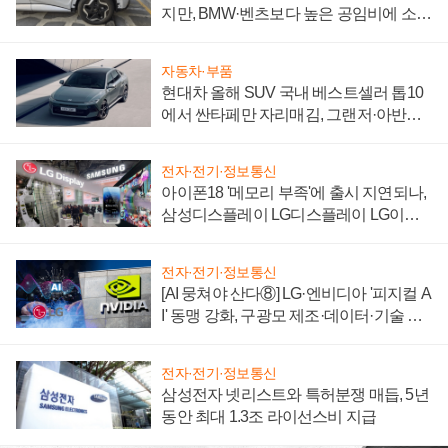
지만, BMW·벤츠보다 높은 공임비에 소비
자 불만 폭발
자동차·부품
현대차 올해 SUV 국내 베스트셀러 톱10
에서 싼타페만 자리매김, 그랜저·아반떼
'세단 쌍끌이'로 내수 방어
전자·전기·정보통신
아이폰18 '메모리 부족'에 출시 지연되나,
삼성디스플레이 LG디스플레이 LG이노
텍 '탈애플' 수익 다각화 속도
전자·전기·정보통신
[AI 뭉쳐야 산다⑧] LG·엔비디아 '피지컬 A
I' 동맹 강화, 구광모 제조·데이터·기술 결
집해 종합 로보틱스 기업으로
전자·전기·정보통신
삼성전자 넷리스트와 특허분쟁 매듭, 5년
동안 최대 1.3조 라이선스비 지급