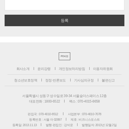
PC버전
회사소개
윤리강령
개인정보처리방침
이용자위원회
청소년보호정책
정정·반론보도
기사심의규정
불편신고
서울특별시 성동구 성수일로 39-34 서울숲더스페이스 12층
대표전화 : 1800-6522
팩스 : 070-4015-8658
편집국 : 070-4010-8512
사업본부 : 070-4010-7078
등록번호 : 서울 아 02897
제호 : 비즈니스포스트
등록일: 2013.11.13
발행·편집인 : 강석운
발행일자: 2013년 12월 2일