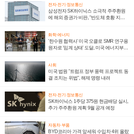
전자·전기·정보통신
삼성전자 SK하이닉스 소극적 주주환원
에 해외 증권가 비판, "반도체 호황 지속
성 의문"
화학·에너지
'한수원 협력사' 미국 오클로 SMR 연구용
원자로 '임계 상태' 도달, 미국 에너지부
"중요한 이정표"
사회
미국 법원 "트럼프 정부 풍력 프로젝트 동
결 조치는 위법", 해제 명령 내려
전자·전기·정보통신
SK하이닉스 1주당 375원 현금배당 실시,
추가 주주환원 계획 9월 공개 예정
자동차·부품
BYD코리아 가격 앞세워 수입차 4위 올랐