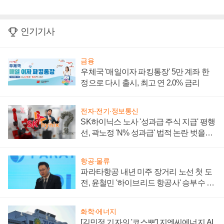
인기기사
금융
우체국 '매일이자 파킹통장' 5만 계좌 한
정으로 다시 출시, 최고 연 2.0% 금리
전자·전기·정보통신
SK하이닉스 노사 '성과급 주식 지급' 평행
선, 곽노정 'N% 성과급' 법적 논란 벗을지
주목
항공·물류
파라타항공 내년 미주 장거리 노선 첫 도
전, 윤철민 '하이브리드 항공사' 승부수 통
할까
화학·에너지
[김민정 기자의 '코스뽀'] 지엔씨에너지 AI