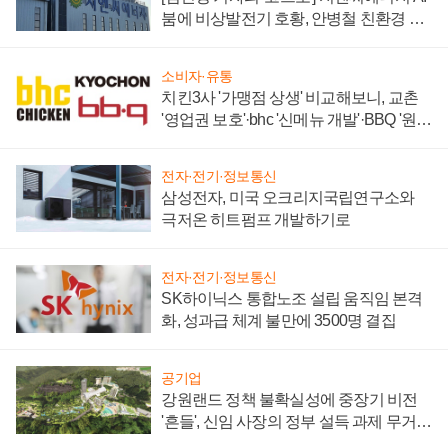
붐에 비상발전기 호황, 안병철 친환경 에
너지 발전전문기업 향한다
소비자·유통
치킨3사 '가맹점 상생' 비교해보니, 교촌
'영업권 보호'·bhc '신메뉴 개발'·BBQ '원가
부담'
전자·전기·정보통신
삼성전자, 미국 오크리지국립연구소와
극저온 히트펌프 개발하기로
전자·전기·정보통신
SK하이닉스 통합노조 설립 움직임 본격
화, 성과급 체계 불만에 3500명 결집
공기업
강원랜드 정책 불확실성에 중장기 비전
'흔들', 신임 사장의 정부 설득 과제 무거워
져