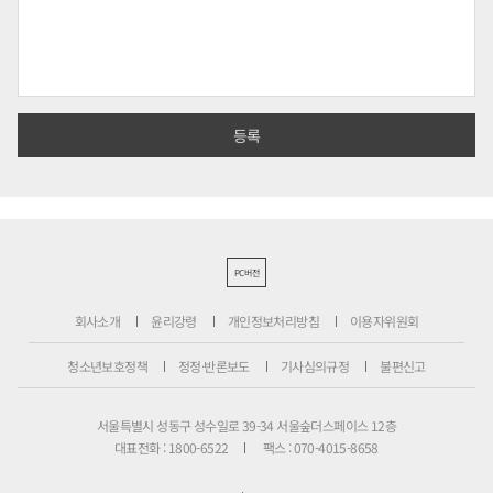
PC버전
회사소개
윤리강령
개인정보처리방침
이용자위원회
청소년보호정책
정정·반론보도
기사심의규정
불편신고
서울특별시 성동구 성수일로 39-34 서울숲더스페이스 12층
대표전화 : 1800-6522
팩스 : 070-4015-8658