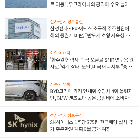
로 이동", 우크라이나의 공격에 수요 늘어
전자·전기·정보통신
삼성전자 SK하이닉스 소극적 주주환원에
해외 증권가 비판, "반도체 호황 지속성 의
문"
화학·에너지
'한수원 협력사' 미국 오클로 SMR 연구용 원
자로 '임계 상태' 도달, 미국 에너지부 "중요
한 이정표"
자동차·부품
BYD코리아 가격 앞세워 수입차 4위 올랐지
만, BMW·벤츠보다 높은 공임비에 소비자
불만 폭발
전자·전기·정보통신
SK하이닉스 1주당 375원 현금배당 실시, 추
가 주주환원 계획 9월 공개 예정