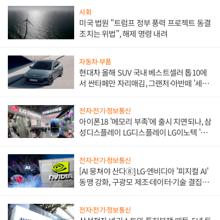
사회
미국 법원 "트럼프 정부 풍력 프로젝트 동결
조치는 위법", 해제 명령 내려
자동차·부품
현대차 올해 SUV 국내 베스트셀러 톱10에
서 싼타페만 자리매김, 그랜저·아반떼 '세단
쌍끌이'로 내수 방어
전자·전기·정보통신
아이폰18 '메모리 부족'에 출시 지연되나, 삼
성디스플레이 LG디스플레이 LG이노텍 '탈
애플' 수익 다각화 속도
전자·전기·정보통신
[AI 뭉쳐야 산다⑧] LG·엔비디아 '피지컬 AI'
동맹 강화, 구광모 제조·데이터·기술 결집
해 종합 로보틱스 기업으로
전자·전기·정보통신