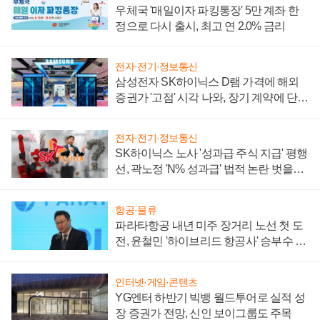
우체국 '매일이자 파킹통장' 5만 계좌 한
정으로 다시 출시, 최고 연 2.0% 금리
전자·전기·정보통신
삼성전자 SK하이닉스 D램 가격에 해외
증권가 '고점' 시각 나와, 장기 계약에 단점
부각
전자·전기·정보통신
SK하이닉스 노사 '성과급 주식 지급' 평행
선, 곽노정 'N% 성과급' 법적 논란 벗을지
주목
항공·물류
파라타항공 내년 미주 장거리 노선 첫 도
전, 윤철민 '하이브리드 항공사' 승부수 통
할까
인터넷·게임·콘텐츠
YG엔터 하반기 빅뱅 월드투어로 실적 성
장 증권가 전망, 신인 보이그룹도 주목