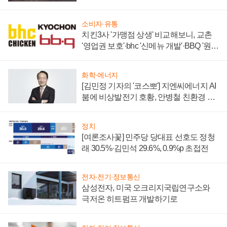
소비자·유통
치킨3사 '가맹점 상생' 비교해보니, 교촌
'영업권 보호'·bhc '신메뉴 개발'·BBQ '원가
부담'
화학·에너지
[김민정 기자의 '코스뽀'] 지엔씨에너지 AI
붐에 비상발전기 호황, 안병철 친환경 에
너지 발전전문기업 향한다
정치
[여론조사꽃] 민주당 당대표 선호도 정청
래 30.5%·김민석 29.6%, 0.9%p 초접전
전자·전기·정보통신
삼성전자, 미국 오크리지국립연구소와
극저온 히트펌프 개발하기로