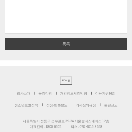
PC버전
회사소개
윤리강령
개인정보처리방침
이용자위원회
청소년보호정책
정정·반론보도
기사심의규정
불편신고
서울특별시 성동구 성수일로 39-34 서울숲더스페이스 12층
대표전화 : 1800-6522
팩스 : 070-4015-8658