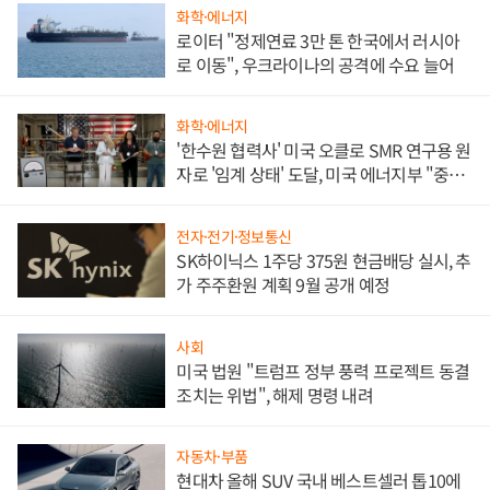
화학·에너지
로이터 "정제연료 3만 톤 한국에서 러시아
로 이동", 우크라이나의 공격에 수요 늘어
화학·에너지
'한수원 협력사' 미국 오클로 SMR 연구용 원
자로 '임계 상태' 도달, 미국 에너지부 "중요
한 이정표"
전자·전기·정보통신
SK하이닉스 1주당 375원 현금배당 실시, 추
가 주주환원 계획 9월 공개 예정
사회
미국 법원 "트럼프 정부 풍력 프로젝트 동결
조치는 위법", 해제 명령 내려
자동차·부품
현대차 올해 SUV 국내 베스트셀러 톱10에