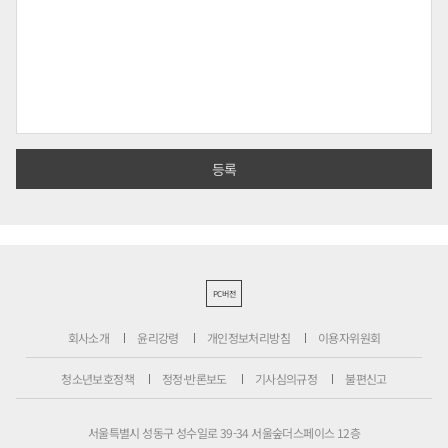
PC버전
회사소개
윤리강령
개인정보처리방침
이용자위원회
청소년보호정책
정정·반론보도
기사심의규정
불편신고
서울특별시 성동구 성수일로 39-34 서울숲더스페이스 12층