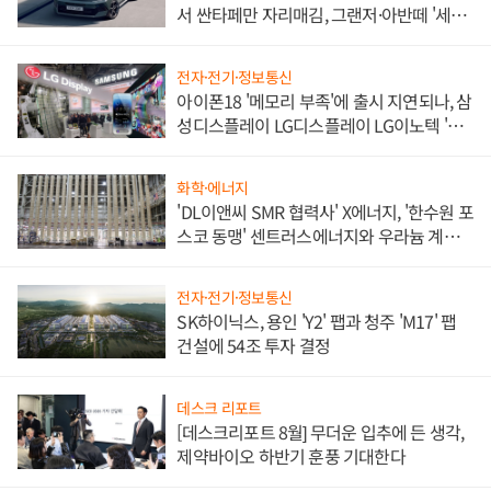
서 싼타페만 자리매김, 그랜저·아반떼 '세단
쌍끌이'로 내수 방어
전자·전기·정보통신
아이폰18 '메모리 부족'에 출시 지연되나, 삼
성디스플레이 LG디스플레이 LG이노텍 '탈
애플' 수익 다각화 속도
화학·에너지
'DL이앤씨 SMR 협력사' X에너지, '한수원 포
스코 동맹' 센트러스에너지와 우라늄 계약
체결
전자·전기·정보통신
SK하이닉스, 용인 'Y2' 팹과 청주 'M17' 팹
건설에 54조 투자 결정
데스크 리포트
[데스크리포트 8월] 무더운 입추에 든 생각,
제약바이오 하반기 훈풍 기대한다