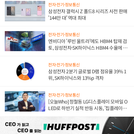
전자·전기·정보통신
삼성전자 갤럭시 Z 폴드8 시리즈 사전 판매
'144만 대' 역대 최대
전자·전기·정보통신
엔비디아 '루빈 울트라'에도 HBM4 탑재 검
토, 삼성전자·SK하이닉스 HBM4 수율에 주
도권 갈린다
전자·전기·정보통신
삼성전자 2분기 글로벌 D램 점유율 39% 1
위, SK하이닉스와 13%p 격차
전자·전기·정보통신
[오늘Who] 정철동 LG디스플레이 모바일 O
LED로 하반기 실적 반등 시동, '칩플레이
션'에 가격 인하 압박은 부담