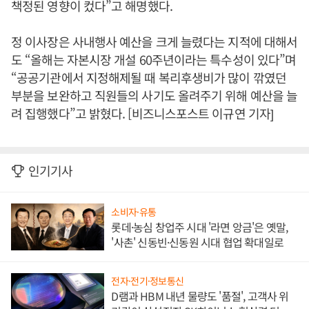
책정된 영향이 컸다”고 해명했다.
정 이사장은 사내행사 예산을 크게 늘렸다는 지적에 대해서
도 “올해는 자본시장 개설 60주년이라는 특수성이 있다”며
“공공기관에서 지정해제될 때 복리후생비가 많이 깎였던
부분을 보완하고 직원들의 사기도 올려주기 위해 예산을 늘
려 집행했다”고 밝혔다. [비즈니스포스트 이규연 기자]
인기기사
소비자·유통
롯데·농심 창업주 시대 '라면 앙금'은 옛말,
'사촌' 신동빈·신동원 시대 협업 확대일로
전자·전기·정보통신
D램과 HBM 내년 물량도 '품절', 고객사 위