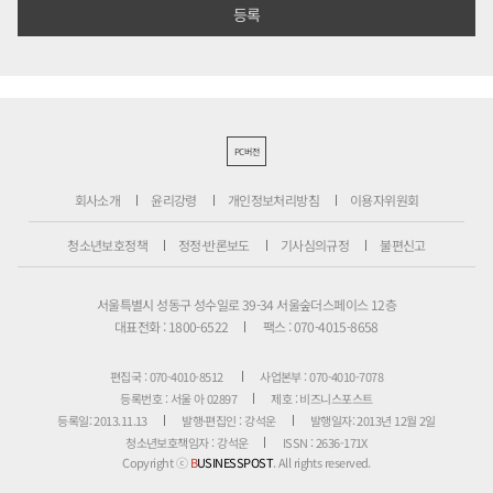
PC버전
회사소개
윤리강령
개인정보처리방침
이용자위원회
청소년보호정책
정정·반론보도
기사심의규정
불편신고
서울특별시 성동구 성수일로 39-34 서울숲더스페이스 12층
대표전화 : 1800-6522
팩스 : 070-4015-8658
편집국 : 070-4010-8512
사업본부 : 070-4010-7078
등록번호 : 서울 아 02897
제호 : 비즈니스포스트
등록일: 2013.11.13
발행·편집인 : 강석운
발행일자: 2013년 12월 2일
청소년보호책임자 : 강석운
ISSN : 2636-171X
Copyright ⓒ
B
USINESSPOST
. All rights reserved.