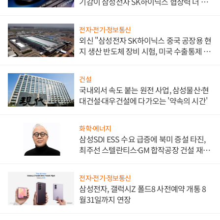
기감이 삼성전자 SK하이닉스 협상력 더 키
워
전자·전기·정보통신
외신 "삼성전자 SK하이닉스 중국 공장용 현
지 생산 반도체 장비 시험, 미국 수출통제 대
비"
건설
국내외서 속도 붙는 원전 사업, 삼성물산·현
대건설·대우건설에 다가오는 '약속의 시간'
화학·에너지
삼성SDI ESS 수요 급증에 북미 증설 타진,
최주선 스텔란티스·GM 합작공장 건설 재추
진하나
전자·전기·정보통신
삼성전자, 갤럭시Z 폴드8 사전예약 개통 8
월31일까지 연장