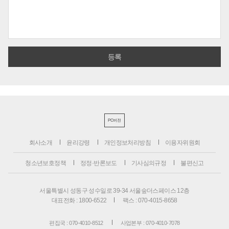
PC버전
회사소개
윤리강령
개인정보처리방침
이용자위원회
청소년보호정책
정정·반론보도
기사심의규정
불편신고
서울특별시 성동구 성수일로 39-34 서울숲더스페이스 12층
대표전화 : 1800-6522
팩스 : 070-4015-8658
편집국 : 070-4010-8512
사업본부 : 070-4010-7078