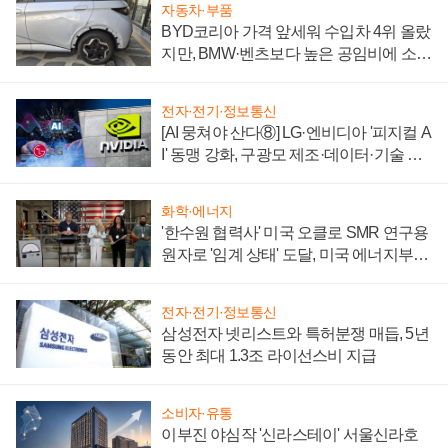
자동차·부품
BYD코리아 가격 앞세워 수입차 4위 올랐
지만, BMW·벤츠보다 높은 공임비에 소비
자 불만 폭발
전자·전기·정보통신
[AI 뭉쳐야 산다⑧] LG·엔비디아 '피지컬 A
I' 동맹 강화, 구광모 제조·데이터·기술 결
집해 종합 로보틱스 기업으로
화학·에너지
'한수원 협력사' 미국 오클로 SMR 연구용
원자로 '임계 상태' 도달, 미국 에너지부
"중요한 이정표"
전자·전기·정보통신
삼성전자 넷리스트와 특허분쟁 매듭, 5년
동안 최대 1.3조 라이선스비 지급
소비자·유통
이부진 야심작 '신라스테이' 서울신라호