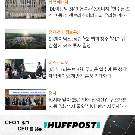
화학·에너지
'DL이앤씨 SMR 협력사' X에너지, '한수원 포
스코 동맹' 센트러스에너지와 우라늄 계약
체결
전자·전기·정보통신
SK하이닉스, 용인 'Y2' 팹과 청주 'M17' 팹
건설에 54조 투자 결정
데스크 리포트
[데스크리포트 8월] 무더운 입추에 든 생각,
제약바이오 하반기 훈풍 기대한다
정치
AI시대 맞아 25년 만에 전력산업 구조개편
시동, '발전5사 통합' 넘어 '한전 지주사' 재편
론도