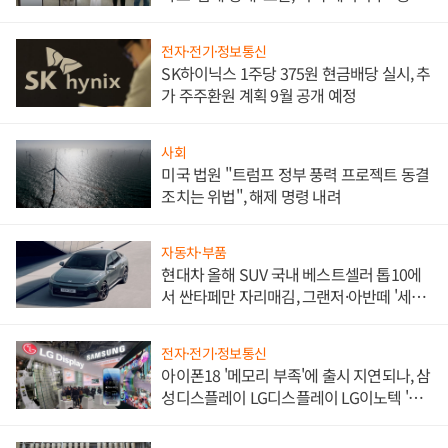
한 이정표"
전자·전기·정보통신
SK하이닉스 1주당 375원 현금배당 실시, 추
가 주주환원 계획 9월 공개 예정
사회
미국 법원 "트럼프 정부 풍력 프로젝트 동결
조치는 위법", 해제 명령 내려
자동차·부품
현대차 올해 SUV 국내 베스트셀러 톱10에
서 싼타페만 자리매김, 그랜저·아반떼 '세단
쌍끌이'로 내수 방어
전자·전기·정보통신
아이폰18 '메모리 부족'에 출시 지연되나, 삼
성디스플레이 LG디스플레이 LG이노텍 '탈
애플' 수익 다각화 속도