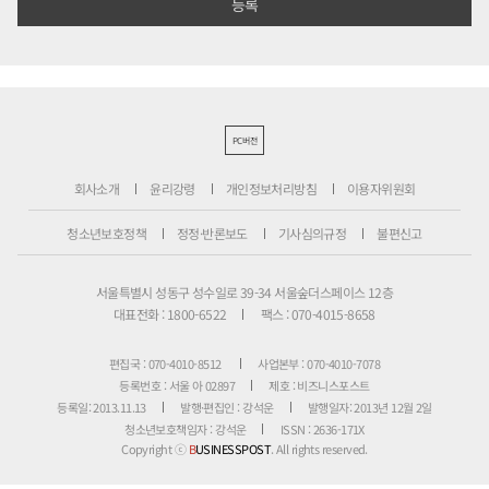
PC버전
회사소개
윤리강령
개인정보처리방침
이용자위원회
청소년보호정책
정정·반론보도
기사심의규정
불편신고
서울특별시 성동구 성수일로 39-34 서울숲더스페이스 12층
대표전화 : 1800-6522
팩스 : 070-4015-8658
편집국 : 070-4010-8512
사업본부 : 070-4010-7078
등록번호 : 서울 아 02897
제호 : 비즈니스포스트
등록일: 2013.11.13
발행·편집인 : 강석운
발행일자: 2013년 12월 2일
청소년보호책임자 : 강석운
ISSN : 2636-171X
Copyright ⓒ
B
USINESSPOST
. All rights reserved.