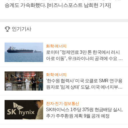
승계도 가속화했다. [비즈니스포스트 남희헌 기자]
인기기사
화학·에너지
로이터 "정제연료 3만 톤 한국에서 러시
아로 이동", 우크라이나의 공격에 수요 늘
어
화학·에너지
'한수원 협력사' 미국 오클로 SMR 연구용
원자로 '임계 상태' 도달, 미국 에너지부
"중요한 이정표"
전자·전기·정보통신
SK하이닉스 1주당 375원 현금배당 실시,
추가 주주환원 계획 9월 공개 예정