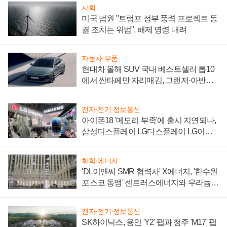
사회
미국 법원 "트럼프 정부 풍력 프로젝트 동
결 조치는 위법", 해제 명령 내려
자동차·부품
현대차 올해 SUV 국내 베스트셀러 톱10
에서 싼타페만 자리매김, 그랜저·아반떼
'세단 쌍끌이'로 내수 방어
전자·전기·정보통신
아이폰18 '메모리 부족'에 출시 지연되나,
삼성디스플레이 LG디스플레이 LG이노
텍 '탈애플' 수익 다각화 속도
화학·에너지
'DL이앤씨 SMR 협력사' X에너지, '한수원
포스코 동맹' 센트러스에너지와 우라늄
계약 체결
전자·전기·정보통신
SK하이닉스, 용인 'Y2' 팹과 청주 'M17' 팹