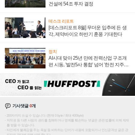
건설에 54조 투자 결정
데스크 리포트
[데스크리포트 8월] 무더운 입추에 든 생
각, 제약바이오 하반기 훈풍 기대한다
정치
AI시대 맞아 25년 만에 전력산업 구조개
편 시동, '발전5사 통합' 넘어 '한전 지주사'
재편론도
기사댓글
0
개
200자까지 쓰실 수 있습니다. (현재 0 byte / 최대 400byte)
저작권 등 다른 사람의 권리를 침해하거나 명예를 훼손하는 댓글은 관련 법률에 의해 제재
를 받을 수 있습니다.
타인에게 불쾌감을 주는 욕설 등 비하하는 단어가 내용에 포함되거나 인신공격성 글은 관
리자의 판단에 의해 삭제 합니다.