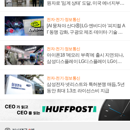
원자로 '임계 상태' 도달, 미국 에너지부
"중요한 이정표"
전자·전기·정보통신
[AI 뭉쳐야 산다⑧] LG·엔비디아 '피지컬 A
I' 동맹 강화, 구광모 제조·데이터·기술 결
집해 종합 로보틱스 기업으로
전자·전기·정보통신
아이폰18 '메모리 부족'에 출시 지연되나,
삼성디스플레이 LG디스플레이 LG이노
텍 '탈애플' 수익 다각화 속도
전자·전기·정보통신
삼성전자 넷리스트와 특허분쟁 매듭, 5년
동안 최대 1.3조 라이선스비 지급