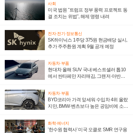
사회
미국 법원 "트럼프 정부 풍력 프로젝트 동
결 조치는 위법", 해제 명령 내려
전자·전기·정보통신
SK하이닉스 1주당 375원 현금배당 실시,
추가 주주환원 계획 9월 공개 예정
자동차·부품
현대차 올해 SUV 국내 베스트셀러 톱10
에서 싼타페만 자리매김, 그랜저·아반떼
'세단 쌍끌이'로 내수 방어
자동차·부품
BYD코리아 가격 앞세워 수입차 4위 올랐
지만, BMW·벤츠보다 높은 공임비에 소비
자 불만 폭발
화학·에너지
'한수원 협력사' 미국 오클로 SMR 연구용