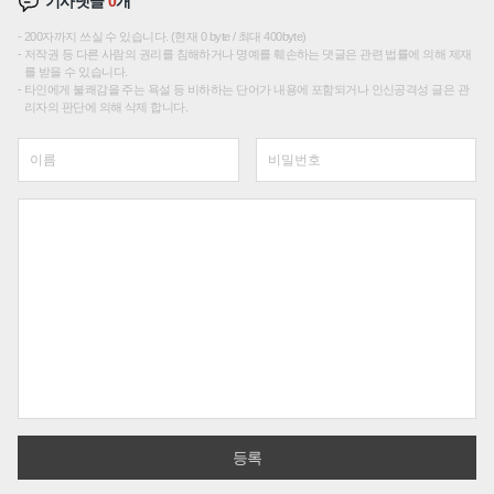
기사댓글
0
개
200자까지 쓰실 수 있습니다. (현재 0 byte / 최대 400byte)
저작권 등 다른 사람의 권리를 침해하거나 명예를 훼손하는 댓글은 관련 법률에 의해 제재
를 받을 수 있습니다.
타인에게 불쾌감을 주는 욕설 등 비하하는 단어가 내용에 포함되거나 인신공격성 글은 관
리자의 판단에 의해 삭제 합니다.