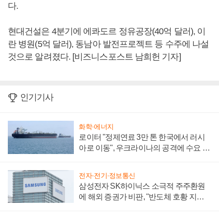
다.
현대건설은 4분기에 에콰도르 정유공장(40억 달러), 이
란 병원(5억 달러), 동남아 발전프로젝트 등 수주에 나설
것으로 알려졌다. [비즈니스포스트 남희헌 기자]
인기기사
화학·에너지
로이터 "정제연료 3만 톤 한국에서 러시
아로 이동", 우크라이나의 공격에 수요 늘
어
전자·전기·정보통신
삼성전자 SK하이닉스 소극적 주주환원
에 해외 증권가 비판, "반도체 호황 지속
성 의문"