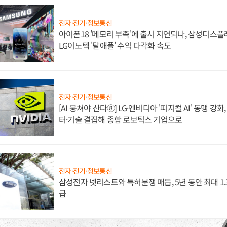
전자·전기·정보통신
아이폰18 '메모리 부족'에 출시 지연되나, 삼성디스
LG이노텍 '탈애플' 수익 다각화 속도
전자·전기·정보통신
[AI 뭉쳐야 산다⑧] LG·엔비디아 '피지컬 AI' 동맹 강
터·기술 결집해 종합 로보틱스 기업으로
전자·전기·정보통신
삼성전자 넷리스트와 특허분쟁 매듭, 5년 동안 최대 1
급