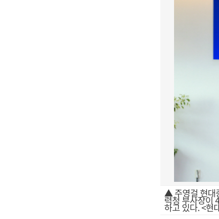
▲ 주영걸 현대
력청 부사장이 
하고 있다. <