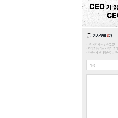
기사댓글
0
개
200자까지 쓰실 수 있습니다. (
저작권 등 다른 사람의 권리
타인에게 불쾌감을 주는 욕설