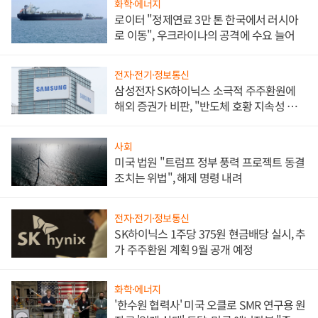
화학·에너지
로이터 "정제연료 3만 톤 한국에서 러시아
로 이동", 우크라이나의 공격에 수요 늘어
전자·전기·정보통신
삼성전자 SK하이닉스 소극적 주주환원에
해외 증권가 비판, "반도체 호황 지속성 의
문"
사회
미국 법원 "트럼프 정부 풍력 프로젝트 동결
조치는 위법", 해제 명령 내려
전자·전기·정보통신
SK하이닉스 1주당 375원 현금배당 실시, 추
가 주주환원 계획 9월 공개 예정
화학·에너지
'한수원 협력사' 미국 오클로 SMR 연구용 원