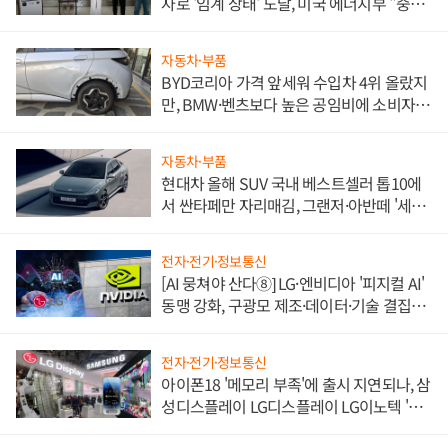
자로 '임계 상태' 도달, 미국 에너지부 "중요
한 이정표"
자동차·부품
BYD코리아 가격 앞세워 수입차 4위 올랐지
만, BMW·벤츠보다 높은 공임비에 소비자
불만 폭발
자동차·부품
현대차 올해 SUV 국내 베스트셀러 톱10에
서 싼타페만 자리매김, 그랜저·아반떼 '세단
쌍끌이'로 내수 방어
전자·전기·정보통신
[AI 뭉쳐야 산다⑧] LG·엔비디아 '피지컬 AI'
동맹 강화, 구광모 제조·데이터·기술 결집
해 종합 로보틱스 기업으로
전자·전기·정보통신
아이폰18 '메모리 부족'에 출시 지연되나, 삼
성디스플레이 LG디스플레이 LG이노텍 '탈
애플' 수익 다각화 속도