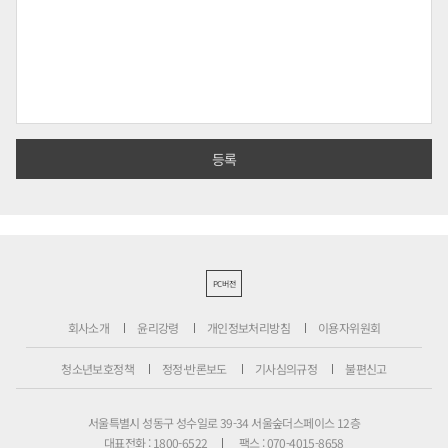
PC버전
회사소개
윤리강령
개인정보처리방침
이용자위원회
청소년보호정책
정정·반론보도
기사심의규정
불편신고
서울특별시 성동구 성수일로 39-34 서울숲더스페이스 12층
대표전화 : 1800-6522
팩스 : 070-4015-8658