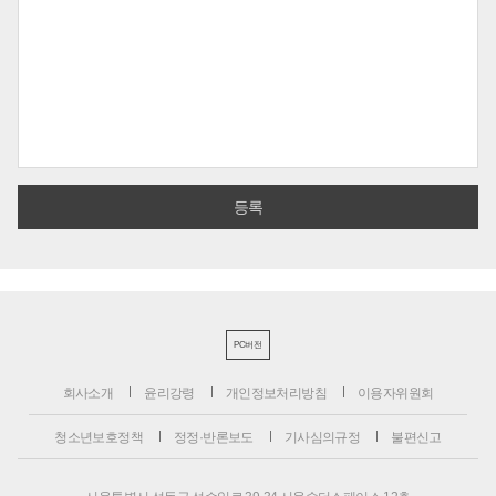
PC버전
회사소개
윤리강령
개인정보처리방침
이용자위원회
청소년보호정책
정정·반론보도
기사심의규정
불편신고