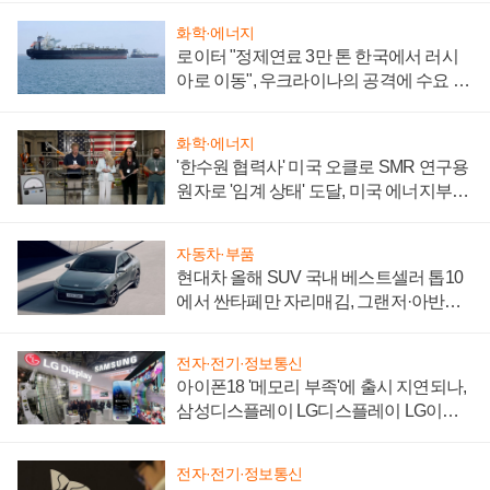
화학·에너지
로이터 "정제연료 3만 톤 한국에서 러시
아로 이동", 우크라이나의 공격에 수요 늘
어
화학·에너지
'한수원 협력사' 미국 오클로 SMR 연구용
원자로 '임계 상태' 도달, 미국 에너지부
"중요한 이정표"
자동차·부품
현대차 올해 SUV 국내 베스트셀러 톱10
에서 싼타페만 자리매김, 그랜저·아반떼
'세단 쌍끌이'로 내수 방어
전자·전기·정보통신
아이폰18 '메모리 부족'에 출시 지연되나,
삼성디스플레이 LG디스플레이 LG이노
텍 '탈애플' 수익 다각화 속도
전자·전기·정보통신