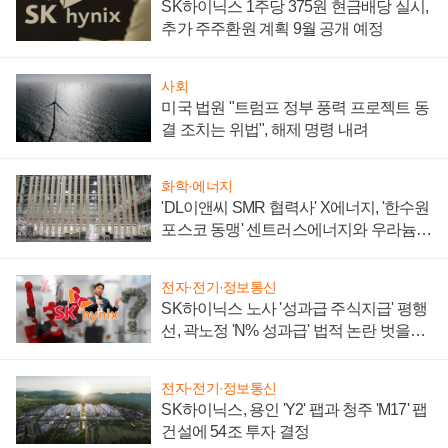
SK하이닉스 1주당 375원 현금배당 실시,
추가 주주환원 계획 9월 공개 예정
사회
미국 법원 "트럼프 정부 풍력 프로젝트 동
결 조치는 위법", 해제 명령 내려
화학·에너지
'DL이앤씨 SMR 협력사' X에너지, '한수원
포스코 동맹' 센트러스에너지와 우라늄
계약 체결
전자·전기·정보통신
SK하이닉스 노사 '성과급 주식지급' 평행
선, 곽노정 'N% 성과급' 법적 논란 벗을지
주목
전자·전기·정보통신
SK하이닉스, 용인 'Y2' 팹과 청주 'M17' 팹
건설에 54조 투자 결정