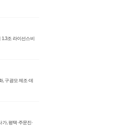
 1.3조 라이선스비
강화, 구광모 제조·데
가, 평택·주문진·