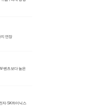
까지 연장
MW·벤츠보다 높은
성전자·SK하이닉스