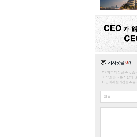
기사댓글
0
개
200자까지 쓰실 수 있습니다. 
저작권 등 다른 사람의 
타인에게 불쾌감을 주는 