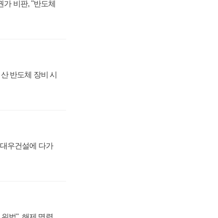
가 비판, "반도체
산 반도체 장비 시
·대우건설에 다가
위법", 해제 명령