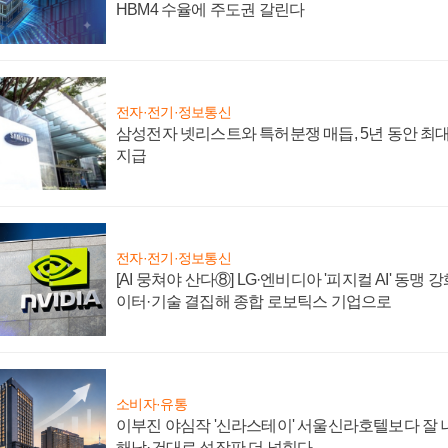
HBM4 수율에 주도권 갈린다
전자·전기·정보통신
삼성전자 넷리스트와 특허분쟁 매듭, 5년 동안 최대
지급
전자·전기·정보통신
[AI 뭉쳐야 산다⑧] LG·엔비디아 '피지컬 AI' 동맹 
이터·기술 결집해 종합 로보틱스 기업으로
소비자·유통
이부진 야심작 '신라스테이' 서울신라호텔보다 잘 나
해남·건대로 성장판 더 넓힌다