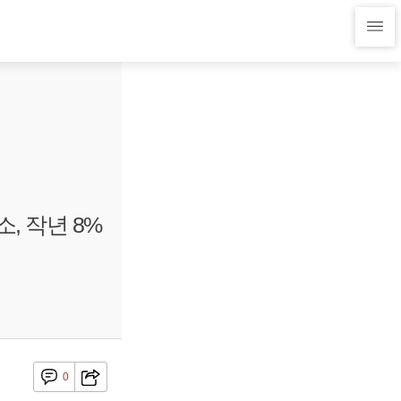
, 작년 8%
0