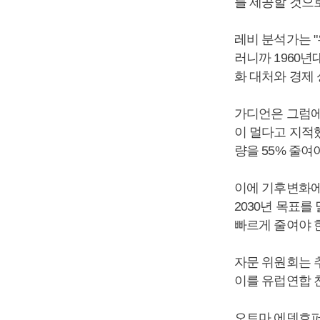
를 제공할 것으
레비 분석가는 
러니까 1960년
화 대처와 경제 
가디언은 그럼에
이 멀다고 지적했
량을 55% 줄여
이에 기후변화에
2030년 목표를
빠르게 줄여야 
자문 위원회는 
이를 유럽연합 친
오트마 에덴호퍼