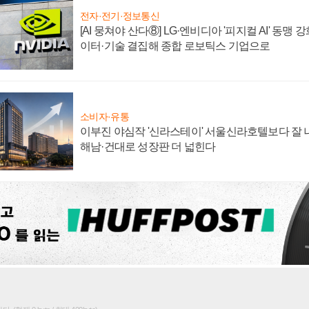
전자·전기·정보통신
[AI 뭉쳐야 산다⑧] LG·엔비디아 '피지컬 AI' 동맹 
이터·기술 결집해 종합 로보틱스 기업으로
소비자·유통
이부진 야심작 '신라스테이' 서울신라호텔보다 잘 나
해남·건대로 성장판 더 넓힌다