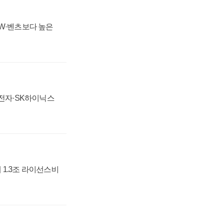
MW·벤츠보다 높은
성전자·SK하이닉스
 1.3조 라이선스비