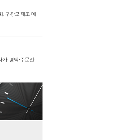
강화, 구광모 제조·데
가, 평택·주문진·