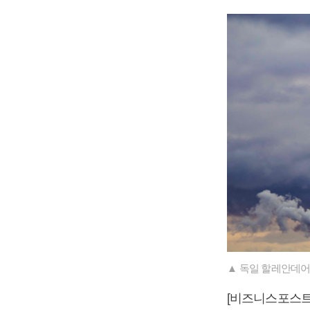
▲ 독일 할레안데어
[비즈니스포스트