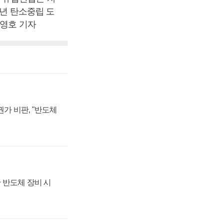
0년 탄소중립 도
손영호 기자
가 비판, "반도체
 반도체 장비 시