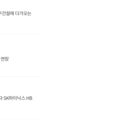
대우건설에 다가오는
지 연장
자·SK하이닉스 HB