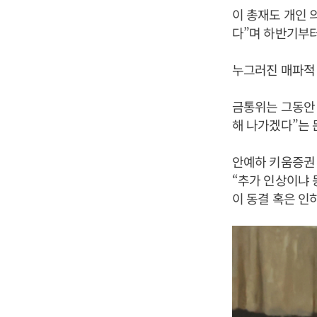
이 총재도 개인 
다”며 하반기부터
누그러진 매파적
금통위는 그동안 
해 나가겠다”는 
안예하 키움증권
“추가 인상이냐
이 동결 혹은 인