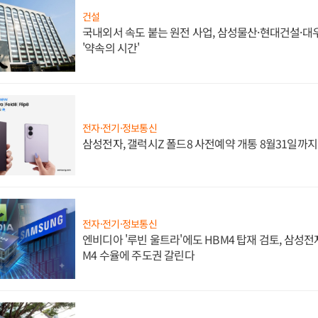
건설
국내외서 속도 붙는 원전 사업, 삼성물산·현대건설·
'약속의 시간'
전자·전기·정보통신
삼성전자, 갤럭시Z 폴드8 사전예약 개통 8월31일까
전자·전기·정보통신
엔비디아 '루빈 울트라'에도 HBM4 탑재 검토, 삼성전
M4 수율에 주도권 갈린다